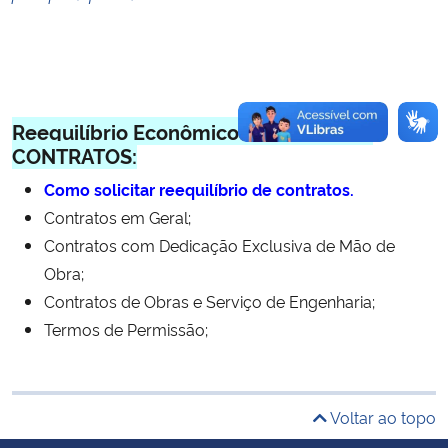
Secretaria-Geral
Secretaria de Governo
Reequilíbrio Econômico Financeiro de
CONTRATOS:
Gabinete de Segurança Institucional
Como solicitar reequilíbrio de contratos.
Advocacia-Geral da União
Contratos em Geral;
Contratos com Dedicação Exclusiva de Mão de
Banco Central do Brasil
Obra;
Contratos de Obras e Serviço de Engenharia;
Planalto
Termos de Permissão;
Voltar ao topo