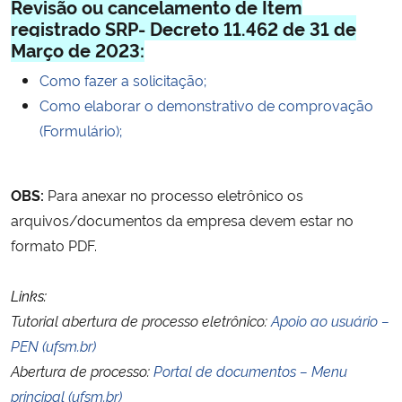
Revisão ou cancelamento de Item
Ministério da Cidadania
registrado SRP- Decreto 11.462 de 31 de
Março de 2023:
Ministério da Saúde
Como fazer a solicitação;
Como elaborar o demonstrativo de comprovação
Ministério de Minas e Energia
(Formulário);
Ministério da Ciência, Tecnologia, Inovações e Comunicações
OBS:
Para anexar no processo eletrônico os
Ministério do Meio Ambiente
arquivos/documentos da empresa devem estar no
formato PDF.
Ministério do Turismo
Links:
Ministério do Desenvolvimento Regional
Tutorial abertura de processo eletrônico:
Apoio ao usuário –
PEN (ufsm.br)
Controladoria-Geral da União
Abertura de processo:
Portal de documentos – Menu
principal (ufsm.br)
Ministério da Mulher, da Família e dos Direitos Humanos