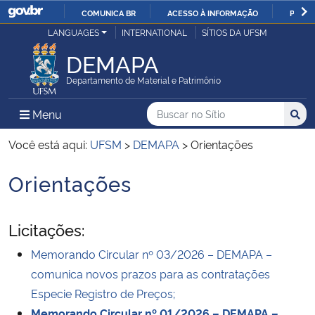
COMUNICA BR
ACESSO À INFORMAÇÃO
PARTI
Casa Civil
LANGUAGES
INTERNATIONAL
SÍTIOS DA UFSM
IR
PARA
DEMAPA
Ministério da Justiça e Segurança Pública
O
Departamento de Material e Patrimônio
CONTEÚDO
Ministério da Defesa
Buscar no no Sítio
Busca
Busca:
Menu Principal do Sítio
Menu
Busc
Ministério das Relações Exteriores
Você está aqui:
UFSM
>
DEMAPA
>
Orientações
Orientações
Ministério da Economia
Início do conteúdo
Ministério da Infraestrutura
Licitações:
Memorando Circular nº 03/2026 – DEMAPA –
Ministério da Agricultura, Pecuária e Abastecimento
comunica novos prazos para as contratações
Ministério da Educação
Especie Registro de Preços;
Memorando Circular nº 01/2026 – DEMAPA –