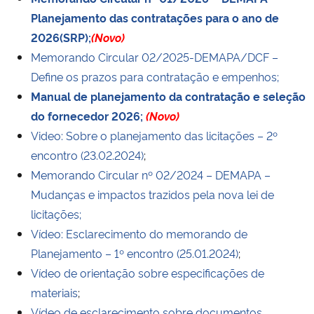
Ministério da Cidadania
Planejamento das contratações para o ano de
2026(SRP);
(Novo)
Ministério da Saúde
Memorando Circular 02/2025-DEMAPA/DCF –
Define os prazos para contratação e empenhos;
Ministério de Minas e Energia
Manual de planejamento da contratação e seleção
do fornecedor 2026;
(Novo)
Ministério da Ciência, Tecnologia, Inovações e Comunicações
Video: Sobre o planejamento das licitações – 2º
encontro (
23.02.2024)
;
Ministério do Meio Ambiente
Memorando Circular nº 02/2024 – DEMAPA –
Mudanças e impactos trazidos pela nova lei de
Ministério do Turismo
licitações;
Vídeo: Esclarecimento do memorando de
Ministério do Desenvolvimento Regional
Planejamento
– 1º encontro (
25.01.2024)
;
Vídeo de orientação sobre especificações de
Controladoria-Geral da União
materiais
;
Ministério da Mulher, da Família e dos Direitos Humanos
Vídeo de esclarecimento sobre documentos