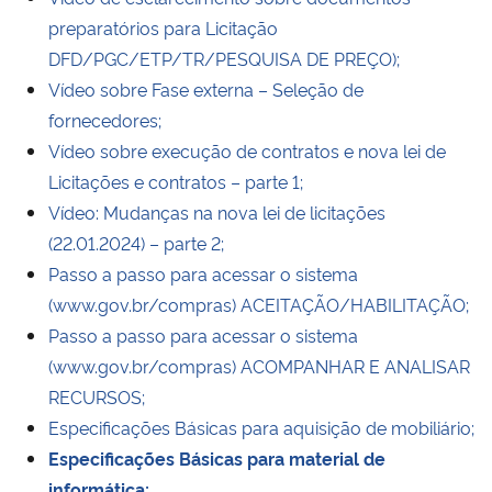
preparatórios para Licitação
Secretaria-Geral
DFD/PGC/ETP/TR/PESQUISA DE PREÇO);
Vídeo sobre Fase externa – Seleção de
Secretaria de Governo
fornecedores;
Vídeo sobre execução de contratos e nova lei de
Gabinete de Segurança Institucional
Licitações e contratos – parte 1;
Vídeo: Mudanças na nova lei de licitações
Advocacia-Geral da União
(22.01.2024) – parte 2;
Passo a passo para acessar o sistema
Banco Central do Brasil
(www.gov.br/compras) ACEITAÇÃO/HABILITAÇÃO;
Passo a passo para acessar o sistema
Planalto
(www.gov.br/compras) ACOMPANHAR E ANALISAR
RECURSOS;
Especificações Básicas para aquisição de mobiliário;
Especificações Básicas para material de
informática;