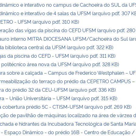
nâmico e interativo no campus de Cachoeira do SUL da UFS
âmico e interativo de 4 salas da UFSM (arquivo pdf, 307 K
TRO - UFSM (arquivo pdf, 310 KB)
ação das vigas da piscina do CEFD UFSM (arquivo pdf, 280
ro interno MITRA DIOCESANA UFSM/Cachoeira do Sul (arqu
 biblioteca central da UFSM (arquivo pdf, 322 KB)
s da piscina do CEFD - UFSM (arquivo pdf, 311 KB)
politécnico área nova da UFSM (arquivo pdf, 328 KB)
a sobre a calçada – Campus de Frederico Westphalen – UFS
meabilização do terraço do prédio da CEPETRO CAMPUS – U
a do prédio 32 da CEU-UFSM (arquivo pdf, 336 KB)
– União Universitária – UFSM (arquivo pdf, 315 KB)
 cobertura prédio 5C - CTISM-UFSM (arquivo pdf, 269 KB)
ão de pavilhão de máquinas localizado na área de várzea 
hada e hidrantes da Incubadora Tecnológica de Santa Maria 
- Espaço Dinâmico - do prédio 16B - Centro de Educação / 