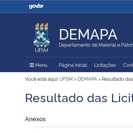
Casa Civil
Ministério da Justiça e
Segurança Pública
DEMAPA
Ministério da Agricultura,
Ministério da Educação
Departamento de Material e Patr
Pecuária e Abastecimento
Menu Principal do Sítio
Menu
Página Inicial
Licitações
Con
Ministério do Meio Ambiente
Ministério do Turismo
Você está aqui:
UFSM
>
DEMAPA
>
Resultado das
Resultado das Lic
Início do conteúdo
Secretaria de Governo
Gabinete de Segurança
Institucional
Anexos