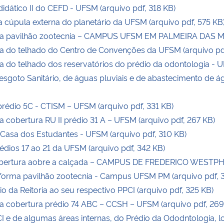
dático II do CEFD - UFSM (arquivo pdf, 318 KB)
 cúpula externa do planetário da UFSM (arquivo pdf, 575 KB
a pavilhão zootecnia – CAMPUS UFSM EM PALMEIRA DAS MIS
 do telhado do Centro de Convenções da UFSM (arquivo pd
do telhado dos reservatórios do prédio da odontologia - U
sgoto Sanitário, de águas pluviais e de abastecimento de
édio 5C - CTISM – UFSM (arquivo pdf, 331 KB)
cobertura RU II prédio 31 A – UFSM (arquivo pdf, 267 KB)
asa dos Estudantes - UFSM (arquivo pdf, 310 KB)
ios 17 ao 21 da UFSM (arquivo pdf, 342 KB)
ertura aobre a calçada – CAMPUS DE FREDERICO WESTPHAL
rma pavilhão zootecnia - Campus UFSM PM (arquivo pdf, 3
da Reitoria ao seu respectivo PPCI (arquivo pdf, 325 KB)
 cobertura prédio 74 ABC – CCSH – UFSM (arquivo pdf, 269
 de algumas áreas internas, do Prédio da Ododntologia, l