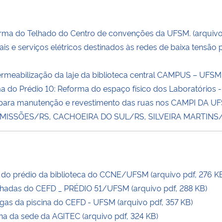
a do Telhado do Centro de convenções da UFSM. (arquivo 
s e serviços elétricos destinados às redes de baixa tensão
abilização da laje da biblioteca central CAMPUS – UFSM (
do Prédio 10: Reforma do espaço físico dos Laboratórios -
 para manutenção e revestimento das ruas nos CAMPI DA
SSÕES/RS, CACHOEIRA DO SUL/RS, SILVEIRA MARTINS/RS 
do prédio da biblioteca do CCNE/UFSM (arquivo pdf, 276 K
chadas do CEFD _ PRÉDIO 51/UFSM (arquivo pdf, 288 KB)
s da piscina do CEFD - UFSM (arquivo pdf, 357 KB)
na da sede da AGITEC (arquivo pdf, 324 KB)