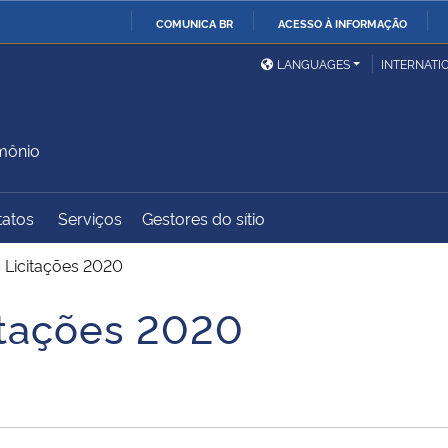
COMUNICA BR
ACESSO À INFORMAÇÃO
Ministério da Defesa
Ministério das Relações
Mini
IR
LANGUAGES
INTERNATI
Exteriores
PARA
O
Ministério da Cidadania
Ministério da Saúde
Mini
CONTEÚDO
imônio
tatos
Serviços
Gestores do sítio
Ministério do
Controladoria-Geral da
Mini
Desenvolvimento Regional
União
Famí
 Licitações 2020
Hum
itações 2020
Advocacia-Geral da União
Banco Central do Brasil
Plan