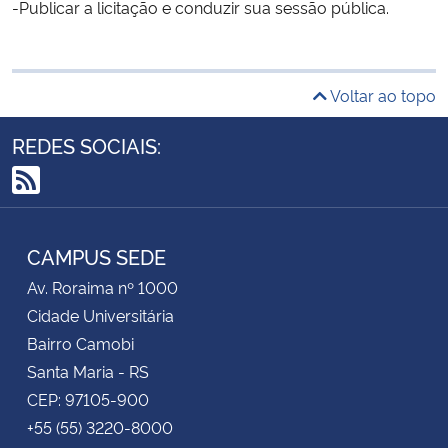
-Publicar a licitação e conduzir sua sessão pública.
Secretaria-Geral
Voltar ao topo
Secretaria de Governo
REDES SOCIAIS:
Gabinete de Segurança Institucional
RSS
Advocacia-Geral da União
CAMPUS SEDE
Banco Central do Brasil
Av. Roraima nº 1000
Planalto
Cidade Universitária
Bairro Camobi
Santa Maria - RS
CEP: 97105-900
+55 (55) 3220-8000