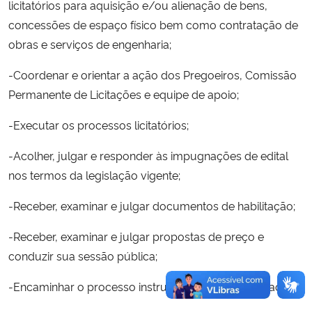
licitatórios para aquisição e/ou alienação de bens,
Ministério da Cidadania
concessões de espaço físico bem como contratação de
obras e serviços de engenharia;
Ministério da Saúde
-Coordenar e orientar a ação dos Pregoeiros, Comissão
Ministério de Minas e Energia
Permanente de Licitações e equipe de apoio;
Ministério da Ciência, Tecnologia, Inovações e Comunicações
-Executar os processos licitatórios;
-Acolher, julgar e responder às impugnações de edital
Ministério do Meio Ambiente
nos termos da legislação vigente;
Ministério do Turismo
-Receber, examinar e julgar documentos de habilitação;
Ministério do Desenvolvimento Regional
-Receber, examinar e julgar propostas de preço e
conduzir sua sessão pública;
Controladoria-Geral da União
-Encami­nhar o processo instruído para a homologação;
Ministério da Mulher, da Família e dos Direitos Humanos