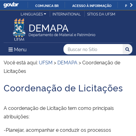
COMUNICA BR
ACESSO À INFORMAÇÃO
PARTI
Casa Civil
LANGUAGES
INTERNATIONAL
SÍTIOS DA UFSM
IR
PARA
DEMAPA
Ministério da Justiça e Segurança Pública
O
Departamento de Material e Patrimônio
CONTEÚDO
Ministério da Defesa
Buscar no no Sítio
Busca
Busca:
Menu Principal do Sítio
Menu
Busc
Ministério das Relações Exteriores
Você está aqui:
UFSM
>
DEMAPA
>
Coordenação de
Licitações
Ministério da Economia
Coordenação de Licitações
Início do conteúdo
Ministério da Infraestrutura
A coordenação de Licitação tem como principais
Ministério da Agricultura, Pecuária e Abastecimento
atribuições:
Ministério da Educação
-Planejar, acompanhar e conduzir os processos