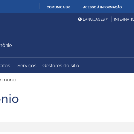
COMUNICA BR
ACESSO À INFORMAÇÃO
Ministério da Defesa
Ministério das Relações
Mini
IR
LANGUAGES
INTERNATI
Exteriores
PARA
O
Ministério da Cidadania
Ministério da Saúde
Mini
CONTEÚDO
imônio
tatos
Serviços
Gestores do sítio
Ministério do
Controladoria-Geral da
Mini
Desenvolvimento Regional
União
Famí
trimônio
Hum
ônio
Advocacia-Geral da União
Banco Central do Brasil
Plan