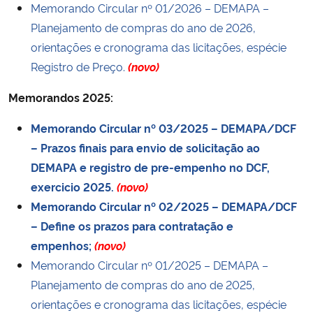
Memorando Circular nº 01/2026 – DEMAPA –
Ministério da Cidadania
Planejamento de compras do ano de 2026,
orientações e cronograma das licitações, espécie
Ministério da Saúde
Registro de Preço.
(novo)
Ministério de Minas e Energia
Memorandos 2025:
Ministério da Ciência, Tecnologia, Inovações e Comunicações
Memorando Circular nº 03/2025 – DEMAPA/DCF
– Prazos finais para envio de solicitação ao
Ministério do Meio Ambiente
DEMAPA e registro de pre-empenho no DCF,
exercicio 2025.
(novo)
Ministério do Turismo
Memorando Circular nº 02/2025 – DEMAPA/DCF
– Define os prazos para contratação e
Ministério do Desenvolvimento Regional
empenhos;
(novo)
Memorando Circular nº 01/2025 – DEMAPA –
Controladoria-Geral da União
Planejamento de compras do ano de 2025,
orientações e cronograma das licitações, espécie
Ministério da Mulher, da Família e dos Direitos Humanos