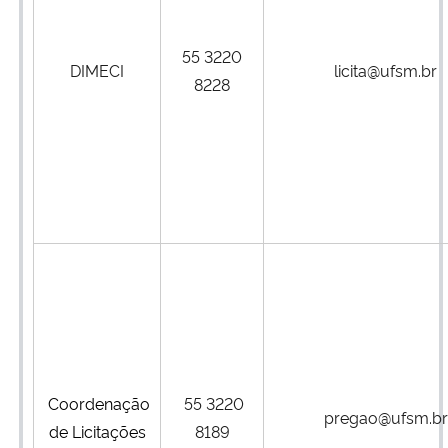
Secretaria-Geral
55 3220
DIMECI
licita@ufsm.br
8228
Secretaria de Governo
Gabinete de Segurança Institucional
Advocacia-Geral da União
Banco Central do Brasil
Planalto
Coordenação
55 3220
pregao@ufsm.br
de Licitações
8189