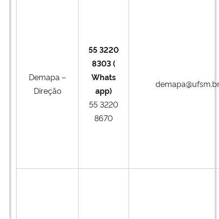
Ministério da Cidadania
Ministério da Saúde
55 3220
Ministério de Minas e Energia
8303 (
Demapa –
Whats
demapa@ufsm.b
Ministério da Ciência, Tecnologia, Inovações e Comunicações
Direção
app)
55 3220
Ministério do Meio Ambiente
8670
Ministério do Turismo
Ministério do Desenvolvimento Regional
Controladoria-Geral da União
Ministério da Mulher, da Família e dos Direitos Humanos