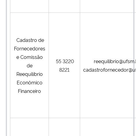
Cadastro de
Fornecedores
e Comissão
55 3220
reequilibrio@ufsm.
de
8221
cadastrofornecedor@u
Reequilíbrio
Econômico
Financeiro