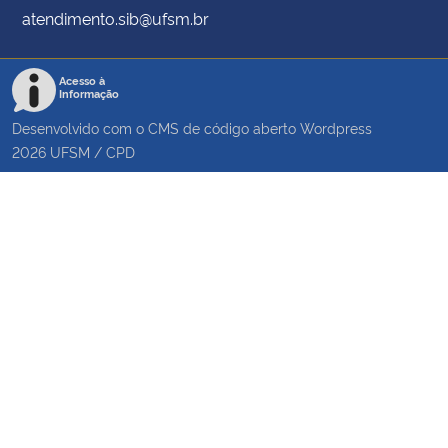
atendimento.sib@ufsm.br
Acesso à
Informação
Desenvolvido com o CMS de código aberto
Wordpress
2026
UFSM
/
CPD