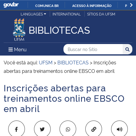
COMUNICA BR
ACESSO À INFORMAÇÃO
PARTI
Casa Civil
LANGUAGES
INTERNATIONAL
SÍTIOS DA UFSM
IR
PARA
BIBLIOTECAS
Ministério da Justiça e Segurança Pública
O
CONTEÚDO
Ministério da Defesa
Buscar no no Sítio
Busca
Busca:
Menu Principal do Sítio
Menu
Busc
Ministério das Relações Exteriores
Você está aqui:
UFSM
>
BIBLIOTECAS
>
Inscrições
abertas para treinamentos online EBSCO em abril
Ministério da Economia
Inscrições abertas para
Início do conteúdo
Ministério da Infraestrutura
treinamentos online EBSCO
em abril
Ministério da Agricultura, Pecuária e Abastecimento
Ministério da Educação
Copiar para área 