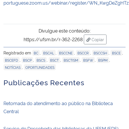
portuguese.zoom.us/webinar/register/WN_KwgDeZgHTz
Divulgue este conteúdo:
https://ufsm.br/r-362-2268
Copiar
para área de tran
Registrado em
,
,
,
,
,
,
BC
BSCAL
BSCCNE
BSCCR
BSCCSH
BSCE
,
,
,
,
,
,
,
BSCEFD
BSCP
BSCS
BSCT
BSCTISM
BSFW
BSPM
,
NOTÍCIAS
OPORTUNIDADES
Publicações Recentes
Retomada do atendimento ao público na Biblioteca
Central
Serviço de Descoberta das bibliotecas da UFSM (EDS)