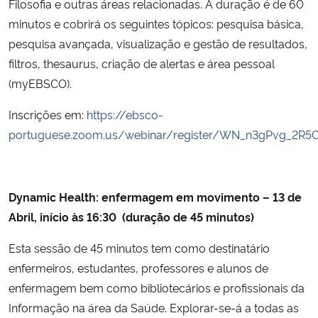
Filosofia e outras áreas relacionadas. A duração é de 60
minutos e cobrirá os seguintes tópicos: pesquisa básica,
Secretaria-Geral
pesquisa avançada, visualização e gestão de resultados,
filtros, thesaurus, criação de alertas e área pessoal
Secretaria de Governo
(myEBSCO).
Gabinete de Segurança Institucional
Inscrições em:
https://ebsco-
portuguese.zoom.us/webinar/register/WN_n3gPvg_2R
Advocacia-Geral da União
Banco Central do Brasil
Dynamic Health: enfermagem em movimento – 13 de
Abril, início às 16:30 (duração de 45 minutos)
Planalto
Esta sessão de 45 minutos tem como destinatário
enfermeiros, estudantes, professores e alunos de
enfermagem bem como bibliotecários e profissionais da
Informação na área da Saúde. Explorar-se-á a todas as