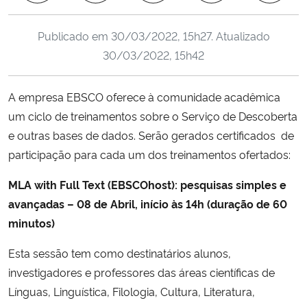
Ministério da Cidadania
Publicado em
30/03/2022, 15h27
. Atualizado
Ministério da Saúde
30/03/2022, 15h42
Ministério de Minas e Energia
A empresa EBSCO oferece à comunidade acadêmica
um ciclo de treinamentos sobre o Serviço de Descoberta
Ministério da Ciência, Tecnologia, Inovações e Comunicações
e outras bases de dados. Serão gerados certificados de
participação para cada um dos treinamentos ofertados:
Ministério do Meio Ambiente
MLA with Full Text (EBSCOhost): pesquisas simples e
Ministério do Turismo
avançadas – 08 de Abril, início às 14h (duração de 60
minutos)
Ministério do Desenvolvimento Regional
Esta sessão tem como destinatários alunos,
Controladoria-Geral da União
investigadores e professores das áreas científicas de
Línguas, Linguística, Filologia, Cultura, Literatura,
Ministério da Mulher, da Família e dos Direitos Humanos