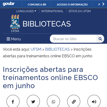
COMUNICA BR
ACESSO À INFORMAÇÃO
PARTI
Casa Civil
LANGUAGES
INTERNATIONAL
SÍTIOS DA UFSM
IR
PARA
BIBLIOTECAS
Ministério da Justiça e Segurança Pública
O
CONTEÚDO
Ministério da Defesa
Buscar no no Sítio
Busca
Busca:
Menu Principal do Sítio
Menu
Busc
Ministério das Relações Exteriores
Você está aqui:
UFSM
>
BIBLIOTECAS
>
Inscrições
abertas para treinamentos online EBSCO em junho
Ministério da Economia
Inscrições abertas para
Início do conteúdo
Ministério da Infraestrutura
treinamentos online EBSCO
em junho
Ministério da Agricultura, Pecuária e Abastecimento
Ministério da Educação
Copiar para área 