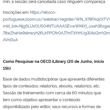
min, a sessão será cancelada caso ninguém compareça.
Inscrições em:
https://ebsco-
portuguese.zoom.us/webinar/register/WN_978FAqVXT
mkt_tok=Njg5LUxOUS04NTUAAAGEvwWKkYj_uxah36sga
78wZhaHe9eInwyh26UrPPCfIr0A77mTXHHUg314oQmY2mD
AVnDuA
Como Pesquisar na OECD iLibrary (20 de Junho, início
15h)
Base de dados multidisciplinar que apresenta diferentes
tipos de conteúdos: relatórios, ebooks, relatórios, etc.
Sessão de treinamento com cerca de 60 minutos que
tem como objetivo apresentar o conteúdo
disponibilizado pelo editor, seus recursos e formas de