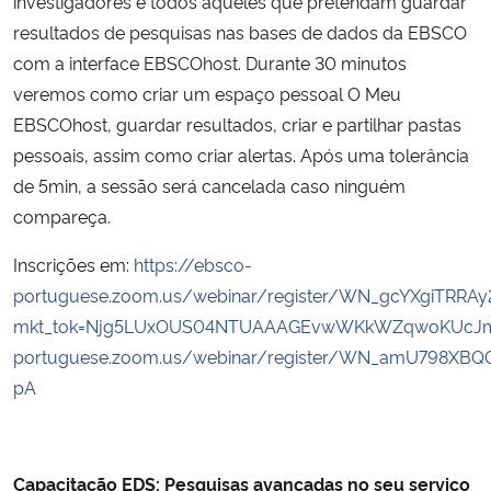
investigadores e todos aqueles que pretendam guardar
resultados de pesquisas nas bases de dados da EBSCO
com a interface EBSCOhost. Durante 30 minutos
veremos como criar um espaço pessoal O Meu
EBSCOhost, guardar resultados, criar e partilhar pastas
pessoais, assim como criar alertas. Após uma tolerância
de 5min, a sessão será cancelada caso ninguém
compareça.
Inscrições em:
https://ebsco-
portuguese.zoom.us/webinar/register/WN_gcYXgiTRRAy
mkt_tok=Njg5LUxOUS04NTUAAAGEvwWKkWZqwoKUcJmao
portuguese.zoom.us/webinar/register/WN_amU798XBQ
pA
Capacitação EDS: Pesquisas avançadas no seu serviço