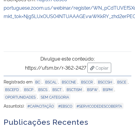
portuguese.zoom.us/webinar/register/WN_pCdTUVEfS
mkt_tok=Njg5LUxOUS04NTUAAAGEvwWKkRY_zhd2erPEO
Divulgue este conteúdo:
https://ufsm.br/r-362-2427
Copiar
para área de tran
Registrado em
,
,
,
,
,
,
BC
BSCAL
BSCCNE
BSCCR
BSCCSH
BSCE
,
,
,
,
,
,
,
BSCEFD
BSCP
BSCS
BSCT
BSCTISM
BSFW
BSPM
,
OPORTUNIDADES
SEM CATEGORIA
,
,
Assunto(s):
#CAPACITAÇÃO
#EBSCO
#SERVICODEDESCOBERTA
Publicações Recentes