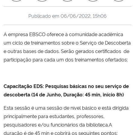
Ministério da Cidadania
Publicado em
06/06/2022, 15h06
Ministério da Saúde
A empresa EBSCO oferece à comunidade acadêmica
Ministério de Minas e Energia
um ciclo de treinamentos sobre o Serviço de Descoberta
e outras bases de dados. Serão gerados certificados de
Ministério da Ciência, Tecnologia, Inovações e Comunicações
participação para cada um dos treinamentos ofertados:
Ministério do Meio Ambiente
Ministério do Turismo
Capacitação EDS: Pesquisas básicas no seu serviço de
descoberta (14 de Junho, Duração: 45 min, início 8h)
Ministério do Desenvolvimento Regional
Esta sessão é uma sessão de nível básico e está dirigida
principalmente para estudantes, professores,
Controladoria-Geral da União
pesquisadores e/ou funcionários da biblioteca.A
duração é de 45 min e cobrirá os seguintes pontos:
Ministério da Mulher, da Família e dos Direitos Humanos