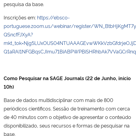
pesquisa da base.
Inscrições em:
https://ebsco-
portuguese.zoom.us/webinar/register/WN_BtbHjKgMT7y
QSncfFJXyA?
mkt_tok=Njg5LUxOUS04NTUAAAGEvwWKkVzbGfdrjeOJjD
Q1aRAI1NFGBqsCJImu71BiABPWPBiSHRhbAk7VVaGCrRn
Como Pesquisar na SAGE Journals (22 de Junho, início
10h)
Base de dados multidisciplinar com mais de 800
periódicos científicos. Sessão de treinamento com cerca
de 40 minutos com o objetivo de apresentar o conteúdo
disponibilizado, seus recursos e formas de pesquisar na
base.