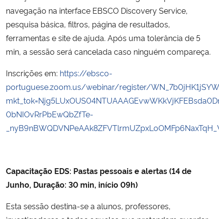
navegação na interface EBSCO Discovery Service,
Secretaria-Geral
pesquisa básica, filtros, página de resultados,
ferramentas e site de ajuda. Após uma tolerância de 5
Secretaria de Governo
min, a sessão será cancelada caso ninguém compareça.
Inscrições em:
https://ebsco-
Gabinete de Segurança Institucional
portuguese.zoom.us/webinar/register/WN_7b0jHK1jSYW
mkt_tok=Njg5LUxOUS04NTUAAAGEvwWKkVjKFEBsda0
Advocacia-Geral da União
0bNIOvRrPbEwQbZfTe-
Banco Central do Brasil
_nyB9nBWQDVNPeAAk8ZFVTlrmUZpxLoOMFp6NaxTqH_
Planalto
Capacitação EDS: Pastas pessoais e alertas (14 de
Junho, Duração: 30 min, início 09h)
Esta sessão destina-se a alunos, professores,