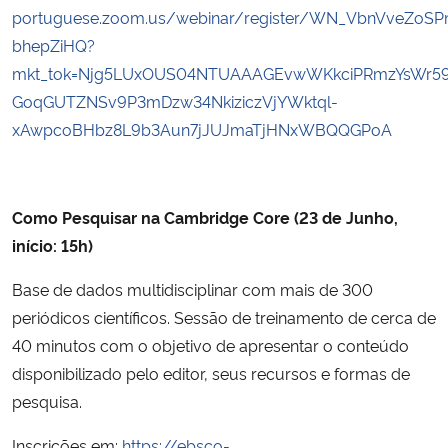
portuguese.zoom.us/webinar/register/WN_VbnVveZoSP
bhepZiHQ?
mkt_tok=Njg5LUxOUS04NTUAAAGEvwWKkciPRmzYsWr59
GoqGUTZNSv9P3mDzw34NkiziczVjYWktql-
xAwpcoBHbz8L9b3Aun7jJUJmaTjHNxWBQQGPoA
Como Pesquisar na Cambridge Core (23 de Junho,
início: 15h)
Base de dados multidisciplinar com mais de 300
periódicos científicos. Sessão de treinamento de cerca de
40 minutos com o objetivo de apresentar o conteúdo
disponibilizado pelo editor, seus recursos e formas de
pesquisa.
Inscrições em:
https://ebsco-