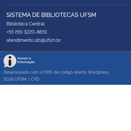
SISTEMA DE BIBLIOTECAS UFSM
Biblioteca Central
+55 (55) 3220-8651
atendimento.sib@ufsm.br
Acesso à
Informação
Desenvolvido com o CMS de código aberto
Wordpress
2026
UFSM
/
CPD