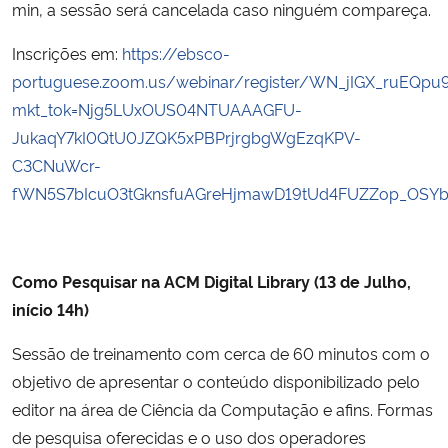
min, a sessão será cancelada caso ninguém compareça.
Inscrições em:
https://ebsco-
portuguese.zoom.us/webinar/register/WN_jIGX_ruEQpu
mkt_tok=Njg5LUxOUS04NTUAAAGFU-
JukaqY7kI0QtU0JZQK5xPBPrjrgbgWgEzqKPV-
C3CNuWcr-
fWN5S7bIcuO3tGknsfuAGreHjmawD19tUd4FUZZop_OSYb
Como Pesquisar na ACM Digital Library (13 de Julho,
início 14h)
Sessão de treinamento com cerca de 60 minutos com o
objetivo de apresentar o conteúdo disponibilizado pelo
editor na área de Ciência da Computação e afins. Formas
de pesquisa oferecidas e o uso dos operadores