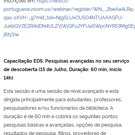
Inscrições em:
https://ebsco-
portuguese.zoom.us/webinar/register/WN__2beAa4LRq-
qas-sXVH-_g?mkt_tok=Njg5LUxOUS04NTUAAAGFU-
JukbQV2EZR4dDN4ULZYjWjQFu2YFUaSWpcNYR53Mg0EpZZ
j6ty1iw
Capacitação EDS: Pesquisas avançadas no seu serviço
de descoberta (15 de Julho, Duração: 60 min, início
14h)
Esta sessão é uma sessão de nível avançado e está
dirigida principalmente para estudantes, professores,
pesquisadores e/ou funcionários da biblioteca. A
duração é de 60 min e cobrirá os seguintes pontos:
pesquisas básicas e avançadas, opções de pesquisa,
resultados de pesquisa, filtros, provedores de