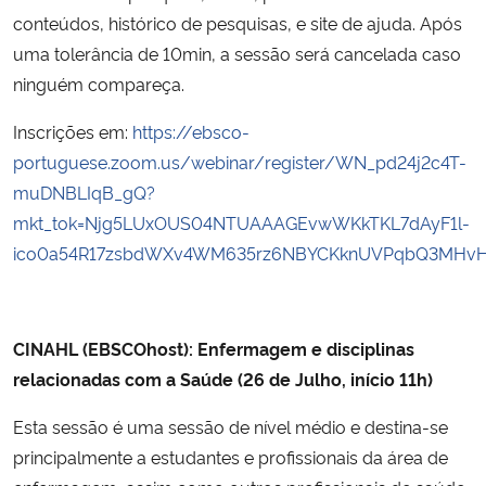
conteúdos, histórico de pesquisas, e site de ajuda. Após
uma tolerância de 10min, a sessão será cancelada caso
ninguém compareça.
Inscrições em:
https://ebsco-
portuguese.zoom.us/webinar/register/WN_pd24j2c4T-
muDNBLIqB_gQ?
mkt_tok=Njg5LUxOUS04NTUAAAGEvwWKkTKL7dAyF1l-
ico0a54R17zsbdWXv4WM635rz6NBYCKknUVPqbQ3MHvHx
CINAHL (EBSCOhost): Enfermagem e disciplinas
relacionadas com a Saúde
(26 de Julho, início 11h)
Esta sessão é uma sessão de nível médio e destina-se
principalmente a estudantes e profissionais da área de