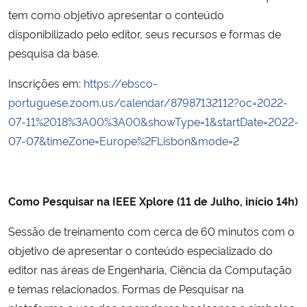
tem como objetivo apresentar o conteúdo
Secretaria-Geral
disponibilizado pelo editor, seus recursos e formas de
pesquisa da base.
Secretaria de Governo
Inscrições em:
https://ebsco-
portuguese.zoom.us/calendar/87987132112?oc=2022-
Gabinete de Segurança Institucional
07-11%2018%3A00%3A00&showType=1&startDate=2022-
07-07&timeZone=Europe%2FLisbon&mode=2
Advocacia-Geral da União
Banco Central do Brasil
Como Pesquisar na IEEE Xplore (11 de Julho, início 14h)
Planalto
Sessão de treinamento com cerca de 60 minutos com o
objetivo de apresentar o conteúdo especializado do
editor nas áreas de Engenharia, Ciência da Computação
e temas relacionados. Formas de Pesquisar na