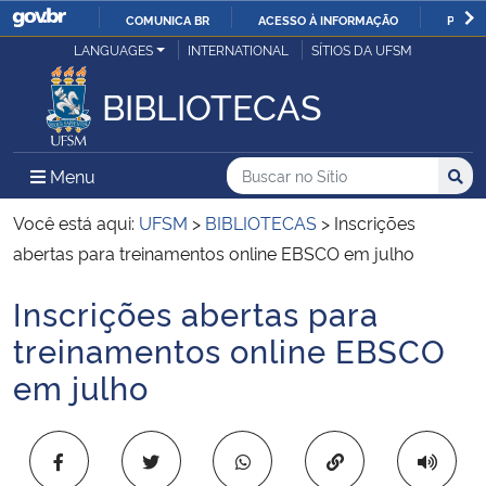
COMUNICA BR
ACESSO À INFORMAÇÃO
PARTI
Casa Civil
LANGUAGES
INTERNATIONAL
SÍTIOS DA UFSM
IR
PARA
BIBLIOTECAS
Ministério da Justiça e Segurança Pública
O
CONTEÚDO
Ministério da Defesa
Buscar no no Sítio
Busca
Busca:
Menu Principal do Sítio
Menu
Busc
Ministério das Relações Exteriores
Você está aqui:
UFSM
>
BIBLIOTECAS
>
Inscrições
abertas para treinamentos online EBSCO em julho
Ministério da Economia
Inscrições abertas para
Início do conteúdo
Ministério da Infraestrutura
treinamentos online EBSCO
em julho
Ministério da Agricultura, Pecuária e Abastecimento
Ministério da Educação
Copiar para área 