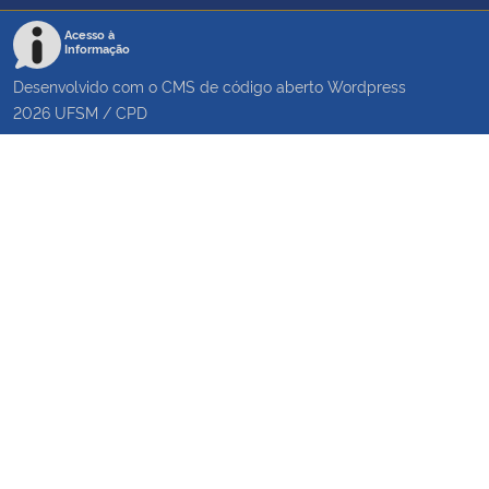
Acesso à
Informação
Desenvolvido com o CMS de código aberto
Wordpress
2026
UFSM
/
CPD