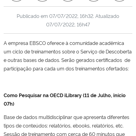
Ministério da Cidadania
Publicado em
07/07/2022, 16h32
. Atualizado
Ministério da Saúde
07/07/2022, 16h47
Ministério de Minas e Energia
A empresa EBSCO oferece à comunidade acadêmica
um ciclo de treinamentos sobre o Serviço de Descoberta
Ministério da Ciência, Tecnologia, Inovações e Comunicações
e outras bases de dados. Serão gerados certificados de
participação para cada um dos treinamentos ofertados:
Ministério do Meio Ambiente
Ministério do Turismo
Como Pesquisar na OECD iLibrary (11 de Julho, início
Ministério do Desenvolvimento Regional
07h)
Base de dados multidisciplinar que apresenta diferentes
Controladoria-Geral da União
tipos de conteúdos: relatórios, ebooks, relatórios, etc.
Sessão de treinamento com cerca de 60 minutos que
Ministério da Mulher, da Família e dos Direitos Humanos