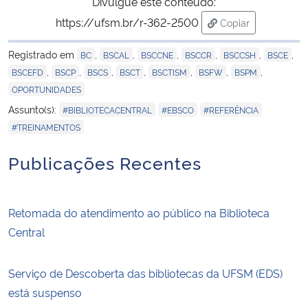
Divulgue este conteúdo:
https://ufsm.br/r-362-2500
Copiar
para área de tran
Registrado em
,
,
,
,
,
,
BC
BSCAL
BSCCNE
BSCCR
BSCCSH
BSCE
,
,
,
,
,
,
,
BSCEFD
BSCP
BSCS
BSCT
BSCTISM
BSFW
BSPM
OPORTUNIDADES
,
,
,
Assunto(s):
#BIBLIOTECACENTRAL
#EBSCO
#REFERÊNCIA
#TREINAMENTOS
Publicações Recentes
Retomada do atendimento ao público na Biblioteca
Central
Serviço de Descoberta das bibliotecas da UFSM (EDS)
está suspenso