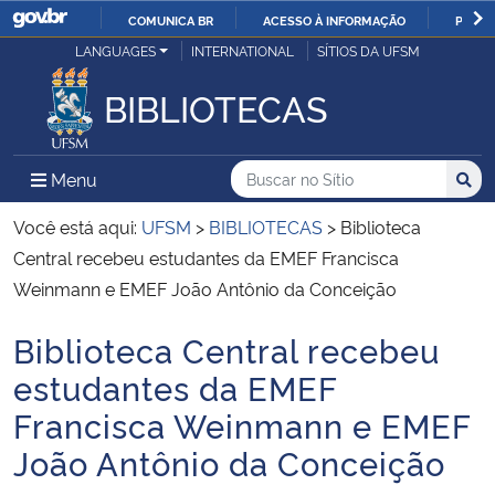
COMUNICA BR
ACESSO À INFORMAÇÃO
PARTI
Casa Civil
LANGUAGES
INTERNATIONAL
SÍTIOS DA UFSM
IR
PARA
BIBLIOTECAS
Ministério da Justiça e Segurança Pública
O
CONTEÚDO
Ministério da Defesa
Buscar no no Sítio
Busca
Busca:
Menu Principal do Sítio
Menu
Busc
Ministério das Relações Exteriores
Você está aqui:
UFSM
>
BIBLIOTECAS
>
Biblioteca
Central recebeu estudantes da EMEF Francisca
Ministério da Economia
Weinmann e EMEF João Antônio da Conceição
Biblioteca Central recebeu
Ministério da Infraestrutura
Início do conteúdo
estudantes da EMEF
Ministério da Agricultura, Pecuária e Abastecimento
Francisca Weinmann e EMEF
João Antônio da Conceição
Ministério da Educação