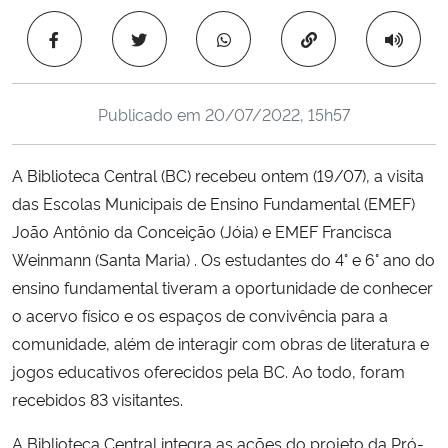
Ministério da Cidadania
Copiar para área 
Ministério da Saúde
Publicado em
20/07/2022, 15h57
Ministério de Minas e Energia
A Biblioteca Central (BC) recebeu ontem (19/07), a visita
Ministério da Ciência, Tecnologia, Inovações e Comunicações
das Escolas Municipais de Ensino Fundamental (EMEF)
João Antônio da Conceição (Jóia) e EMEF Francisca
Ministério do Meio Ambiente
Weinmann (Santa Maria) . Os estudantes do 4° e 6° ano do
Ministério do Turismo
ensino fundamental tiveram a oportunidade de conhecer
o acervo físico e os espaços de convivência para a
Ministério do Desenvolvimento Regional
comunidade, além de interagir com obras de literatura e
jogos educativos oferecidos pela BC. Ao todo, foram
Controladoria-Geral da União
recebidos 83 visitantes.
A Biblioteca Central integra as ações do projeto da Pró-
Ministério da Mulher, da Família e dos Direitos Humanos