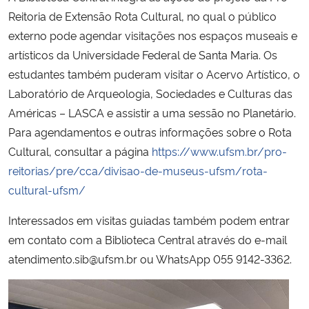
Reitoria de Extensão Rota Cultural, no qual o público
Secretaria-Geral
externo pode agendar visitações nos espaços museais e
artísticos da Universidade Federal de Santa Maria. Os
Secretaria de Governo
estudantes também puderam visitar o Acervo Artístico, o
Laboratório de Arqueologia, Sociedades e Culturas das
Gabinete de Segurança Institucional
Américas – LASCA e assistir a uma sessão no Planetário.
Para agendamentos e outras informações sobre o Rota
Advocacia-Geral da União
Cultural, consultar a página
https://www.ufsm.br/pro-
reitorias/pre/cca/divisao-de-museus-ufsm/rota-
Banco Central do Brasil
cultural-ufsm/
Planalto
Interessados em visitas guiadas também podem entrar
em contato com a Biblioteca Central através do e-mail
atendimento.sib@ufsm.br ou WhatsApp 055 9142-3362.