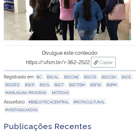
Divulgue este conteúdo:
https://ufsm.br/r-362-2522
Copiar
para área de tran
Registrado em
,
,
,
,
,
,
BC
BSCAL
BSCCNE
BSCCR
BSCCSH
BSCE
,
,
,
,
,
,
,
BSCEFD
BSCP
BSCS
BSCT
BSCTISM
BSFW
BSPM
,
MANUALNA-PROGRAD
NOTÍCIAS
,
,
Assunto(s):
#BIBLIOTECACENTRAL
#ROTACULTURAL
#VISITASGUIADAS
Publicações Recentes