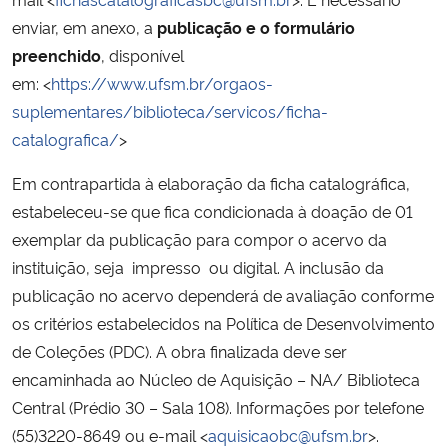
enviar, em anexo, a
publicação
e o formulário
Secretaria-Geral
preenchido
, disponível
em: <
https://www.ufsm.br/orgaos-
Secretaria de Governo
suplementares/biblioteca/servicos/ficha-
catalografica/
>
Gabinete de Segurança Institucional
Em contrapartida à elaboração da ficha catalográfica,
Advocacia-Geral da União
estabeleceu-se que fica condicionada à doação de 01
exemplar da publicação para compor o acervo da
Banco Central do Brasil
instituição, seja impresso ou digital. A inclusão da
publicação no acervo dependerá de avaliação conforme
Planalto
os critérios estabelecidos na Política de Desenvolvimento
de Coleções (PDC). A obra finalizada deve ser
encaminhada ao Núcleo de Aquisição – NA/ Biblioteca
Central (Prédio 30 – Sala 108). Informações por telefone
(55)3220-8649 ou e-mail <
aquisicaobc@ufsm.br
>.