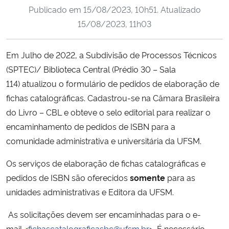
Publicado em
15/08/2023, 10h51
. Atualizado
Ministério da Cidadania
15/08/2023, 11h03
Ministério da Saúde
Em Julho de 2022, a Subdivisão de Processos Técnicos
Ministério de Minas e Energia
(SPTEC)/ Biblioteca Central (Prédio 30 – Sala
114) atualizou o formulário de pedidos de elaboração de
Ministério da Ciência, Tecnologia, Inovações e Comunicações
fichas catalográficas. Cadastrou-se na Câmara Brasileira
do Livro – CBL e obteve o selo editorial para realizar o
Ministério do Meio Ambiente
encaminhamento de pedidos de ISBN para a
comunidade administrativa e universitária da UFSM.
Ministério do Turismo
Os serviços de elaboração de fichas catalográficas e
Ministério do Desenvolvimento Regional
pedidos de ISBN são oferecidos
somente
para as
unidades administrativas e Editora da UFSM.
Controladoria-Geral da União
As solicitações devem ser encaminhadas para o e-
Ministério da Mulher, da Família e dos Direitos Humanos
mail <
fichascatalograficasbc@ufsm.br
>. É necessário