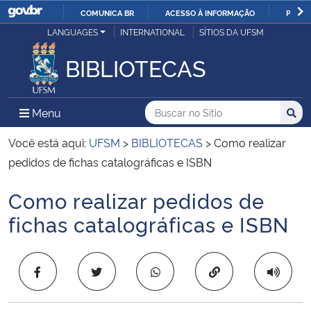
COMUNICA BR
ACESSO À INFORMAÇÃO
PARTI
Casa Civil
LANGUAGES
INTERNATIONAL
SÍTIOS DA UFSM
IR
PARA
BIBLIOTECAS
Ministério da Justiça e Segurança Pública
O
CONTEÚDO
Ministério da Defesa
Buscar no no Sítio
Busca
Busca:
Menu Principal do Sítio
Menu
Busc
Ministério das Relações Exteriores
Você está aqui:
UFSM
>
BIBLIOTECAS
>
Como realizar
pedidos de fichas catalográficas e ISBN
Ministério da Economia
Como realizar pedidos de
Início do conteúdo
Ministério da Infraestrutura
fichas catalográficas e ISBN
Ministério da Agricultura, Pecuária e Abastecimento
Copiar para área 
Ministério da Educação