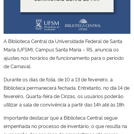
Secretaria-Geral
Secretaria de Governo
A Biblioteca Central da Universidade Federal de Santa
Gabinete de Segurança Institucional
Maria (UFSM), Campus Santa Maria – RS, anuncia os
ajustes nos horários de funcionamento para o período
Advocacia-Geral da União
de Carnaval.
Banco Central do Brasil
Durante os dias de folia, de 10 a 13 de fevereiro, a
Biblioteca permanecerá fechada. Entretanto, no dia 14 de
Planalto
fevereiro, Quarta-feira de Cinzas, os usuários poderão
utilizar a sala de convivência a partir das 14h até às 18h.
Importante destacar que a Biblioteca Central segue
empenhada no processo de inventário, o que resulta na