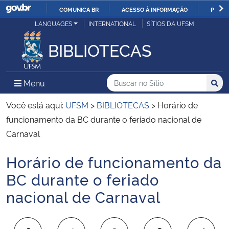
COMUNICA BR
ACESSO À INFORMAÇÃO
PARTI
Casa Civil
LANGUAGES
INTERNATIONAL
SÍTIOS DA UFSM
IR
PARA
BIBLIOTECAS
Ministério da Justiça e Segurança Pública
O
CONTEÚDO
Ministério da Defesa
Buscar no no Sítio
Busca
Busca:
Menu Principal do Sítio
Menu
Busc
Ministério das Relações Exteriores
Você está aqui:
UFSM
>
BIBLIOTECAS
>
Horário de
funcionamento da BC durante o feriado nacional de
Ministério da Economia
Carnaval
Horário de funcionamento da
Ministério da Infraestrutura
Início do conteúdo
BC durante o feriado
Ministério da Agricultura, Pecuária e Abastecimento
nacional de Carnaval
Ministério da Educação