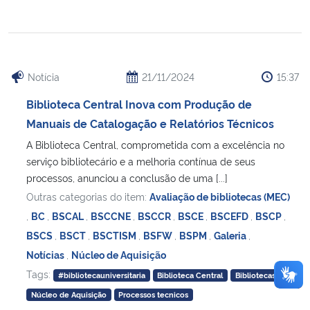
Notícia
21/11/2024
15:37
Biblioteca Central Inova com Produção de
Manuais de Catalogação e Relatórios Técnicos
A Biblioteca Central, comprometida com a excelência no
serviço bibliotecário e a melhoria contínua de seus
processos, anunciou a conclusão de uma [...]
Outras categorias do item:
Avaliação de bibliotecas (MEC)
,
BC
,
BSCAL
,
BSCCNE
,
BSCCR
,
BSCE
,
BSCEFD
,
BSCP
,
BSCS
,
BSCT
,
BSCTISM
,
BSFW
,
BSPM
,
Galeria
,
Notícias
,
Núcleo de Aquisição
Tags:
#bibliotecauniversitaria
Biblioteca Central
Bibliotecas
Núcleo de Aquisição
Processos tecnicos