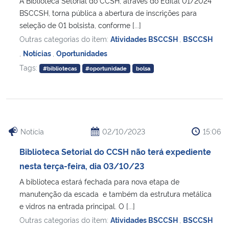
A Biblioteca Setorial do CCSH, através do Edital 01/2024
BSCCSH, torna pública a abertura de inscrições para
seleção de 01 bolsista, conforme [...]
Outras categorias do item:
Atividades BSCCSH
,
BSCCSH
,
Notícias
,
Oportunidades
Tags:
#bibliotecas
#oportunidade
bolsa
Notícia
02/10/2023
15:06
Biblioteca Setorial do CCSH não terá expediente
nesta terça-feira, dia 03/10/23
A biblioteca estará fechada para nova etapa de
manutenção da escada e também da estrutura metálica
e vidros na entrada principal. O [...]
Outras categorias do item:
Atividades BSCCSH
,
BSCCSH