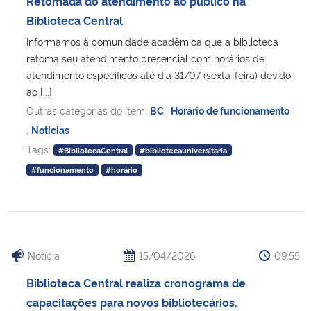
Retomada do atendimento ao público na
Ministério da Cidadania
Biblioteca Central
Informamos à comunidade acadêmica que a biblioteca
Ministério da Saúde
retoma seu atendimento presencial com horários de
atendimento específicos até dia 31/07 (sexta-feira) devido
Ministério de Minas e Energia
ao [...]
Outras categorias do item:
BC
,
Horário de funcionamento
Ministério da Ciência, Tecnologia, Inovações e Comunicações
,
Notícias
Tags:
#BibliotecaCentral
#bibliotecauniversitaria
Ministério do Meio Ambiente
#funcionamento
#horário
Ministério do Turismo
Ministério do Desenvolvimento Regional
Notícia
15/04/2026
09:55
Controladoria-Geral da União
Biblioteca Central realiza cronograma de
capacitações para novos bibliotecários.
Ministério da Mulher, da Família e dos Direitos Humanos