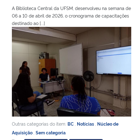
A Biblioteca Central da UFSM, desenvolveu na semana de
Secretaria-Geral
06 a 10 de abril de 2026, o cronograma de capacitações
destinado ao [...]
Secretaria de Governo
Gabinete de Segurança Institucional
Advocacia-Geral da União
Banco Central do Brasil
Planalto
Outras categorias do item:
BC
,
Notícias
,
Núcleo de
Aquisição
,
Sem categoria