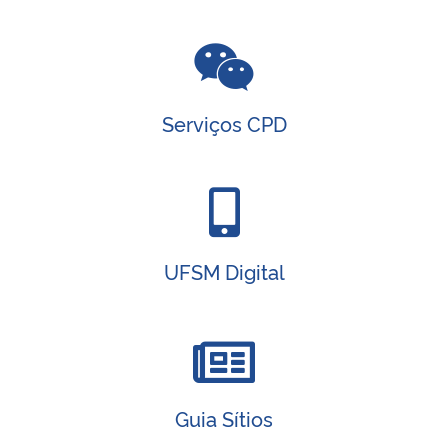
Secretaria-Geral
Secretaria de Governo
Serviços CPD
Gabinete de Segurança Institucional
Advocacia-Geral da União
Banco Central do Brasil
UFSM Digital
Planalto
Guia Sítios