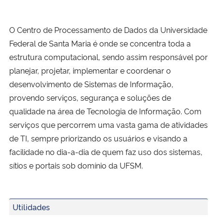
Ministério da Cidadania
O Centro de Processamento de Dados da Universidade
Ministério da Saúde
Federal de Santa Maria é onde se concentra toda a
estrutura computacional, sendo assim responsável por
Ministério de Minas e Energia
planejar, projetar, implementar e coordenar o
desenvolvimento de Sistemas de Informação,
Ministério da Ciência, Tecnologia, Inovações e Comunicações
provendo serviços, segurança e soluções de
qualidade na área de Tecnologia de Informação. Com
Ministério do Meio Ambiente
serviços que percorrem uma vasta gama de atividades
Ministério do Turismo
de TI, sempre priorizando os usuários e visando a
facilidade no dia-a-dia de quem faz uso dos sistemas,
Ministério do Desenvolvimento Regional
sítios e portais sob domínio da UFSM.
Controladoria-Geral da União
Utilidades
Ministério da Mulher, da Família e dos Direitos Humanos