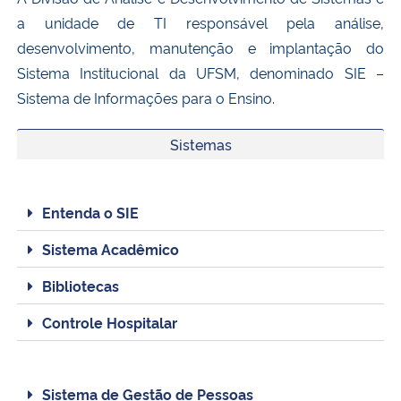
Ministério da Cidadania
a unidade de TI responsável pela análise,
desenvolvimento, manutenção e implantação do
Ministério da Saúde
Sistema Institucional da UFSM, denominado SIE –
Sistema de Informações para o Ensino.
Ministério de Minas e Energia
Sistemas
Ministério da Ciência, Tecnologia, Inovações e Comunicações
Ministério do Meio Ambiente
Entenda o SIE
Sistema Acadêmico
Ministério do Turismo
Bibliotecas
Ministério do Desenvolvimento Regional
Controle Hospitalar
Controladoria-Geral da União
Sistema de Gestão de Pessoas
Ministério da Mulher, da Família e dos Direitos Humanos