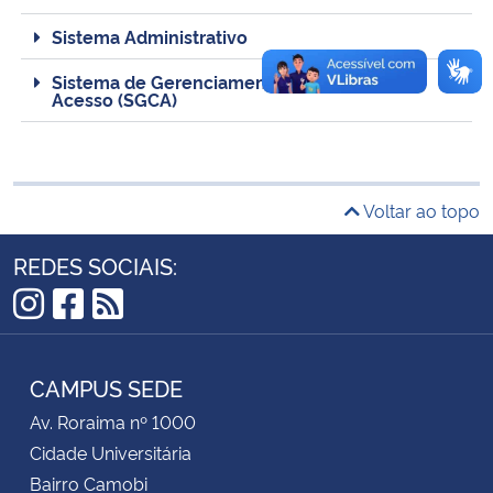
Sistema Administrativo
Secretaria-Geral
Sistema de Gerenciamento e Controle de
Acesso (SGCA)​
Secretaria de Governo
Gabinete de Segurança Institucional
Voltar ao topo
Advocacia-Geral da União
REDES SOCIAIS:
Banco Central do Brasil
Instagram
Facebook
RSS
Planalto
CAMPUS SEDE
Av. Roraima nº 1000
Cidade Universitária
Bairro Camobi