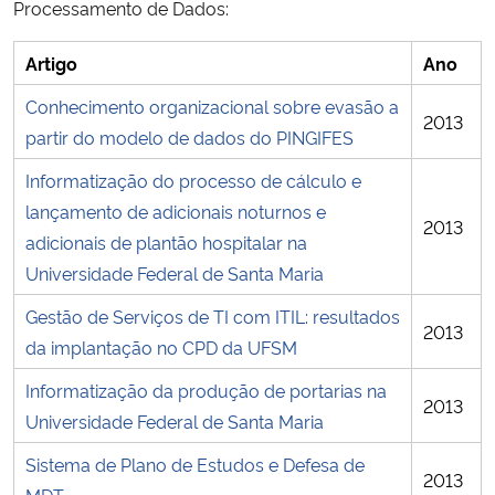
Processamento de Dados:
Ministério da Cidadania
Artigo
Ano
Ministério da Saúde
Conhecimento organizacional sobre evasão a
2013
partir do modelo de dados do PINGIFES
Ministério de Minas e Energia
Informatização do processo de cálculo e
Ministério da Ciência, Tecnologia, Inovações e Comunicações
lançamento de adicionais noturnos e
2013
adicionais de plantão hospitalar na
Ministério do Meio Ambiente
Universidade Federal de Santa Maria
Ministério do Turismo
Gestão de Serviços de TI com ITIL: resultados
2013
da implantação no CPD da UFSM
Ministério do Desenvolvimento Regional
Informatização da produção de portarias na
2013
Universidade Federal de Santa Maria
Controladoria-Geral da União
Sistema de Plano de Estudos e Defesa de
2013
Ministério da Mulher, da Família e dos Direitos Humanos
MDT