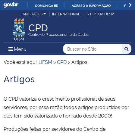
COMUNICA BR
ACESSO À INFORMAÇÃO
PARTI
Casa Civil
LANGUAGES
INTERNATIONAL
SÍTIOS DA UFSM
IR
PARA
CPD
Ministério da Justiça e Segurança Pública
O
Centro de Processamento de Dados
CONTEÚDO
Ministério da Defesa
Buscar no no Sítio
Busca
Busca:
Menu Principal do Sítio
Menu
Busc
Ministério das Relações Exteriores
Você está aqui:
UFSM
>
CPD
>
Artigos
Artigos
Ministério da Economia
Início do conteúdo
Ministério da Infraestrutura
O CPD valoriza o crescimento profissional de seus
servidores, por essa razão todos artigos produzidos por
Ministério da Agricultura, Pecuária e Abastecimento
eles tem sido valorizado e honrado desde 2000!
Ministério da Educação
Produções feitas por servidores do Centro de