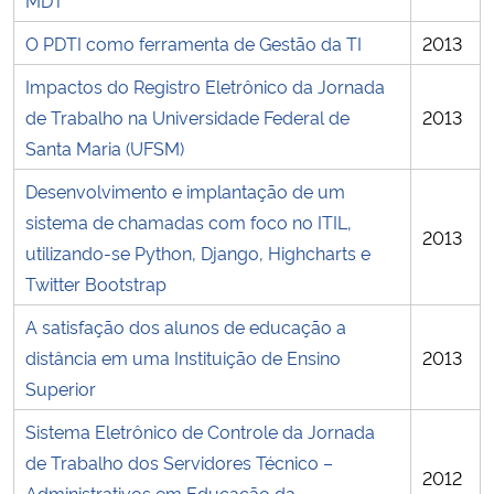
O PDTI como ferramenta de Gestão da TI
2013
Secretaria-Geral
Impactos do Registro Eletrônico da Jornada
Secretaria de Governo
de Trabalho na Universidade Federal de
2013
Santa Maria (UFSM)
Gabinete de Segurança Institucional
Desenvolvimento e implantação de um
sistema de chamadas com foco no ITIL,
Advocacia-Geral da União
2013
utilizando-se Python, Django, Highcharts e
Twitter Bootstrap
Banco Central do Brasil
A satisfação dos alunos de educação a
Planalto
distância em uma Instituição de Ensino
2013
Superior
Sistema Eletrônico de Controle da Jornada
de Trabalho dos Servidores Técnico –
2012
Administrativos em Educação da