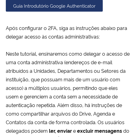
Guia Introdutório Google Authenticator
Secretaria-Geral
Após configurar o 2FA, siga as instruções abaixo para
Secretaria de Governo
delegar acesso às contas administrativas:
Gabinete de Segurança Institucional
Neste tutorial, ensinaremos como delegar o acesso de
uma conta administrativa
(endereços de e-mail
Advocacia-Geral da União
atribuídos a Unidades, Departamentos ou Setores da
instituição, que possuam mais de um usuário com
Banco Central do Brasil
acesso)
a múltiplos usuários,
permitindo que eles
Planalto
usem e gerenciem a conta sem a necessidade de
autenticação repetida. Além disso, há instruções de
como compartilhar arquivos do Drive, Agenda e
Contatos da conta de forma controlada. O
s usuários
delegados podem
ler, enviar
e
excluir mensagens
do