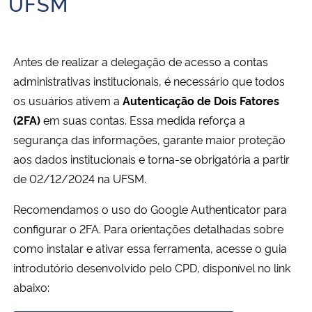
UFSM
Ministério da Cidadania
Ministério da Saúde
Antes de realizar a delegação de acesso a contas
administrativas institucionais, é necessário que todos
Ministério de Minas e Energia
os usuários ativem a
Autenticação de Dois Fatores
(2FA)
em suas contas. Essa medida reforça a
Ministério da Ciência, Tecnologia, Inovações e Comunicações
segurança das informações, garante maior proteção
aos dados institucionais e torna-se obrigatória a partir
Ministério do Meio Ambiente
de 02/12/2024 na UFSM.
Ministério do Turismo
Recomendamos o uso do Google Authenticator para
configurar o 2FA. Para orientações detalhadas sobre
Ministério do Desenvolvimento Regional
como instalar e ativar essa ferramenta, acesse o guia
introdutório desenvolvido pelo CPD, disponível no link
Controladoria-Geral da União
abaixo:
Ministério da Mulher, da Família e dos Direitos Humanos