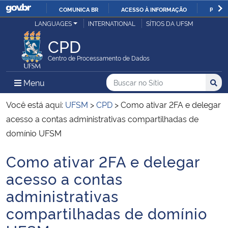
COMUNICA BR
ACESSO À INFORMAÇÃO
PARTI
Casa Civil
LANGUAGES
INTERNATIONAL
SÍTIOS DA UFSM
IR
PARA
CPD
Ministério da Justiça e Segurança Pública
O
Centro de Processamento de Dados
CONTEÚDO
Ministério da Defesa
Buscar no no Sítio
Busca
Busca:
Menu Principal do Sítio
Menu
Busc
Ministério das Relações Exteriores
Você está aqui:
UFSM
>
CPD
>
Como ativar 2FA e delegar
acesso a contas administrativas compartilhadas de
Ministério da Economia
domínio UFSM
Como ativar 2FA e delegar
Ministério da Infraestrutura
Início do conteúdo
acesso a contas
Ministério da Agricultura, Pecuária e Abastecimento
administrativas
compartilhadas de domínio
Ministério da Educação