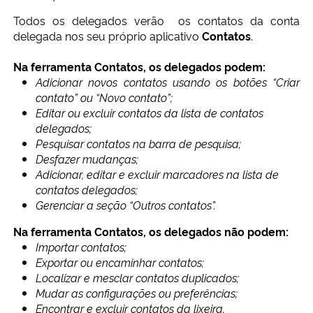
Todos os delegados verão os contatos da conta
delegada nos seu próprio aplicativo
Contatos
.
Na ferramenta Contatos, os delegados podem:
Adicionar novos contatos usando os botões “Criar
contato” ou “Novo contato”;
E
ditar ou excluir contatos da lista de contatos
delegados;
P
esquisar contatos na barra de pesquisa;
D
esfazer mudanças;
A
dicionar, editar e excluir marcadores na lista de
contatos delegados;
G
erenciar a seção “Outros contatos”.
Na ferramenta Contatos, os delegados não podem:
Importar contatos;
E
xportar ou encaminhar contatos;
L
ocalizar e mesclar contatos duplicados;
M
udar as configurações ou preferências;
E
ncontrar e excluir contatos da lixeira.