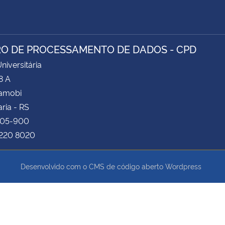
O DE PROCESSAMENTO DE DADOS - CPD
niversitária
8 A
Camobi
ria - RS
105-900
3220 8020
Desenvolvido com o CMS de código aberto
Wordpress