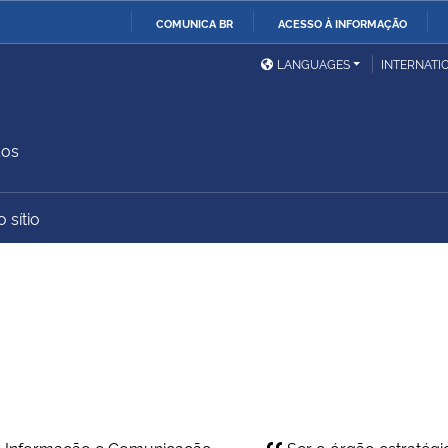
COMUNICA BR
ACESSO À INFORMAÇÃO
Ministério da Defesa
Ministério das Relações
Mini
IR
LANGUAGES
INTERNATI
Exteriores
PARA
O
Ministério da Cidadania
Ministério da Saúde
Mini
CONTEÚDO
dos
 sítio
Ministério do
Controladoria-Geral da
Mini
Desenvolvimento Regional
União
Famí
Hum
Advocacia-Geral da União
Banco Central do Brasil
Plan
de Informação e Comunicação
Ser o órgão estratégi