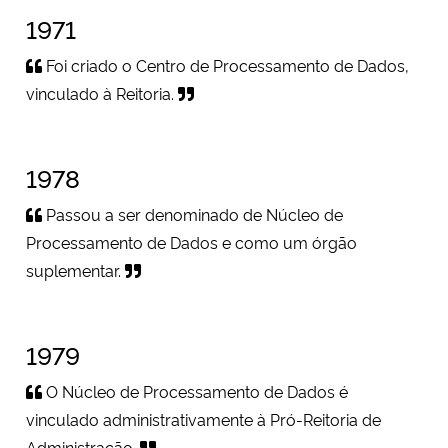
Ministério da Cidadania
1971
Foi criado o Centro de Processamento de Dados,
Ministério da Saúde
vinculado à Reitoria.
Ministério de Minas e Energia
1978
Ministério da Ciência, Tecnologia, Inovações e Comunicações
Passou a ser denominado de Núcleo de
Ministério do Meio Ambiente
Processamento de Dados e como um órgão
suplementar.
Ministério do Turismo
Ministério do Desenvolvimento Regional
1979
Controladoria-Geral da União
O Núcleo de Processamento de Dados é
vinculado administrativamente à Pró-Reitoria de
Ministério da Mulher, da Família e dos Direitos Humanos
Administração.