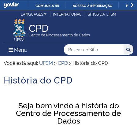
COMUNICA BR
ACESSO À INFORMAÇÃO
PARTI
Casa Civil
LANGUAGES
INTERNATIONAL
SÍTIOS DA UFSM
IR
PARA
CPD
Ministério da Justiça e Segurança Pública
O
Centro de Processamento de Dados
CONTEÚDO
Ministério da Defesa
Buscar no no Sítio
Busca
Busca:
Menu Principal do Sítio
Menu
Busc
Ministério das Relações Exteriores
Você está aqui:
UFSM
>
CPD
>
História do CPD
História do CPD
Ministério da Economia
Início do conteúdo
Ministério da Infraestrutura
Seja bem vindo à história do
Centro de Processamento de
Ministério da Agricultura, Pecuária e Abastecimento
Dados
Ministério da Educação