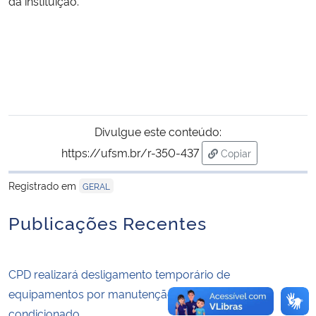
da instituição.
Secretaria-Geral
Secretaria de Governo
Gabinete de Segurança Institucional
Divulgue este conteúdo:
Advocacia-Geral da União
https://ufsm.br/r-350-437
Copiar
para área de trans
Banco Central do Brasil
Registrado em
GERAL
Publicações Recentes
Planalto
CPD realizará desligamento temporário de
equipamentos por manutenção no sistema de ar
condicionado