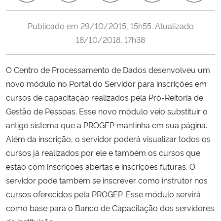
Ministério da Cidadania
Publicado em
29/10/2015, 15h55
. Atualizado
Ministério da Saúde
18/10/2018, 17h38
Ministério de Minas e Energia
O Centro de Processamento de Dados desenvolveu um
novo módulo no Portal do Servidor para inscrições em
Ministério da Ciência, Tecnologia, Inovações e Comunicações
cursos de capacitação realizados pela Pró-Reitoria de
Gestão de Pessoas. Esse novo módulo veio substituir o
Ministério do Meio Ambiente
antigo sistema que a PROGEP mantinha em sua página.
Além da inscrição, o servidor poderá visualizar todos os
Ministério do Turismo
cursos já realizados por ele e também os cursos que
estão com inscrições abertas e inscrições futuras. O
Ministério do Desenvolvimento Regional
servidor pode também se inscrever como instrutor nos
Controladoria-Geral da União
cursos oferecidos pela PROGEP. Esse módulo servirá
como base para o Banco de Capacitação dos servidores
Ministério da Mulher, da Família e dos Direitos Humanos