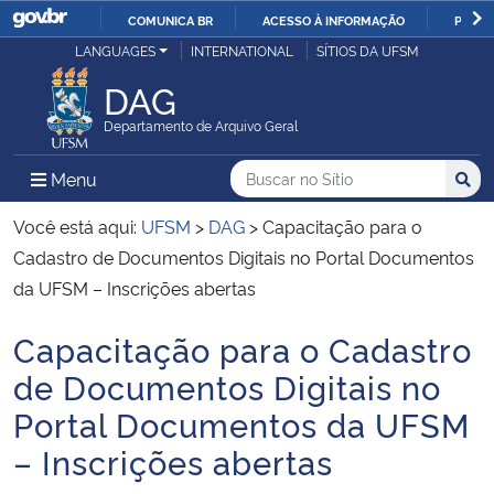
COMUNICA BR
ACESSO À INFORMAÇÃO
PARTI
Casa Civil
LANGUAGES
INTERNATIONAL
SÍTIOS DA UFSM
IR
PARA
DAG
Ministério da Justiça e Segurança Pública
O
Departamento de Arquivo Geral
CONTEÚDO
Ministério da Defesa
Buscar no no Sítio
Busca
Busca:
Menu Principal do Sítio
Menu
Busc
Ministério das Relações Exteriores
Você está aqui:
UFSM
>
DAG
>
Capacitação para o
Cadastro de Documentos Digitais no Portal Documentos
Ministério da Economia
da UFSM – Inscrições abertas
Capacitação para o Cadastro
Ministério da Infraestrutura
Início do conteúdo
de Documentos Digitais no
Ministério da Agricultura, Pecuária e Abastecimento
Portal Documentos da UFSM
– Inscrições abertas
Ministério da Educação