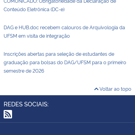
COMUNICADO: Obrigatoriedade da Declaração de
Conteúdo Eletrônica (DC-e)
DAG e HUB.doc recebem calouros de Arquivologia da
UFSM em visita de integração
Inscrições abertas para seleção de estudantes de
graduação para bolsas do DAG/UFSM para o primeiro
semestre de 2026
Voltar ao topo
REDES SOCIAIS:
RSS