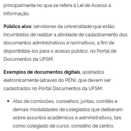
principalmente no que se refere à Lei de Acesso à
Informação.
Secretaria-Geral
Público alvo
: servidores da universidade que estão
Secretaria de Governo
incumbidos de realizar a atividade de cadastramento dos
documentos administrativos e normativos, a fim de
Gabinete de Segurança Institucional
disponibilizá-los para o acesso público, no Portal de
Documentos da UFSM.
Advocacia-Geral da União
Exemplos de documentos digitais
, assinados
Banco Central do Brasil
eletronicamente (através do PEN), que devem ser
cadastrados no Portal Documentos da UFSM:
Planalto
Atas de comissões, conselhos, juntas, comitês e
demais modalidades de colegiados que deliberam
sobre assuntos acadêmicos e administrativos, tais
como colegiado de curso, conselho de centro,