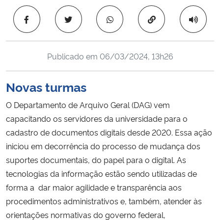
Ministério da Cidadania
Copiar para área 
Ministério da Saúde
Publicado em
06/03/2024, 13h26
Ministério de Minas e Energia
Novas turmas
Ministério da Ciência, Tecnologia, Inovações e Comunicações
O Departamento de Arquivo Geral (DAG) vem
Ministério do Meio Ambiente
capacitando os servidores da universidade para o
cadastro de documentos digitais desde 2020. Essa ação
Ministério do Turismo
iniciou em decorrência do processo de mudança dos
suportes documentais, do papel para o digital. As
Ministério do Desenvolvimento Regional
tecnologias da informação estão sendo utilizadas de
forma a dar maior agilidade e transparência aos
Controladoria-Geral da União
procedimentos administrativos e, também, atender às
orientações normativas do governo federal,
Ministério da Mulher, da Família e dos Direitos Humanos