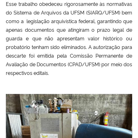
Esse trabalho obedeceu rigorosamente às normativas
do Sistema de Arquivos da UFSM (SIARQ/UFSM) bem
Secretaria-Geral
como a legislação arquivística federal, garantindo que
apenas documentos que atingiram o prazo legal de
Secretaria de Governo
guarda e que não apresentam valor histórico ou
probatório tenham sido eliminados. A autorização para
Gabinete de Segurança Institucional
descarte foi emitida pela Comissão Permanente de
Advocacia-Geral da União
Avaliação de Documentos (CPAD/UFSM) por meio dos
respectivos editais.
Banco Central do Brasil
Planalto