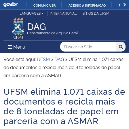
COMUNICA BR
ACESSO À INFORMAÇÃO
PARTI
Casa Civil
LANGUAGES
INTERNATIONAL
SÍTIOS DA UFSM
IR
PARA
DAG
Ministério da Justiça e Segurança Pública
O
Departamento de Arquivo Geral
CONTEÚDO
Ministério da Defesa
Buscar no no Sítio
Busca
Busca:
Menu Principal do Sítio
Menu
Busc
Ministério das Relações Exteriores
Você está aqui:
UFSM
>
DAG
>
UFSM elimina 1.071 caixas
de documentos e recicla mais de 8 toneladas de papel
Ministério da Economia
em parceria com a ASMAR
UFSM elimina 1.071 caixas de
Ministério da Infraestrutura
Início do conteúdo
documentos e recicla mais
Ministério da Agricultura, Pecuária e Abastecimento
de 8 toneladas de papel em
parceria com a ASMAR
Ministério da Educação