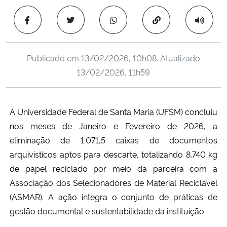
Ministério da Cidadania
Copiar para área 
Ministério da Saúde
Publicado em
13/02/2026, 10h08
. Atualizado
Ministério de Minas e Energia
13/02/2026, 11h59
Ministério da Ciência, Tecnologia, Inovações e Comunicações
A Universidade Federal de Santa Maria (UFSM) concluiu
Ministério do Meio Ambiente
nos meses de Janeiro e Fevereiro de 2026, a
eliminação de 1.071,5 caixas de documentos
Ministério do Turismo
arquivísticos aptos para descarte, totalizando 8.740 kg
de papel reciclado por meio da parceira com a
Ministério do Desenvolvimento Regional
Associação dos Selecionadores de Material Reciclável
(ASMAR). A ação integra o conjunto de práticas de
Controladoria-Geral da União
gestão documental e sustentabilidade da instituição.
Ministério da Mulher, da Família e dos Direitos Humanos