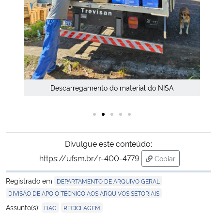
CF e
Descarregamento do material do NISA
Divulgue este conteúdo:
https://ufsm.br/r-400-4779
Copiar
para área de tran
Registrado em
,
DEPARTAMENTO DE ARQUIVO GERAL
DIVISÃO DE APOIO TÉCNICO AOS ARQUIVOS SETORIAIS
,
Assunto(s):
DAG
RECICLAGEM