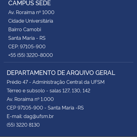
CAMPUS SEDE
Av. Roraima nº 1000
Secretaria-Geral
Cidade Universitária
Bairro Camobi
Secretaria de Governo
Santa Maria - RS
CEP: 97105-900
Gabinete de Segurança Institucional
+55 (55) 3220-8000
Advocacia-Geral da União
DEPARTAMENTO DE ARQUIVO GERAL
Banco Central do Brasil
Prédio 47 - Administração Central da UFSM
Térreo e subsolo - salas 127, 130, 142
Planalto
Av. Roraima nº 1.000
CEP 97105-900 - Santa Maria -RS
E-mail: dag@ufsm.br
(55) 3220 8130