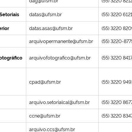
dag@ufsm.br
(55) 3220 821
Setoriais
datas@ufsm.br
(55) 3220 612
erior
datas.asas@ufsm.br
(55) 3220 82
arquivopermanente@ufsm.br
(55) 3220-877
otográfico
arquivofotografico@ufsm.br
(55) 3220 841
cpad@ufsm.br
(55) 3220 949
arquivo.setorialcal@ufsm.br
(55) 3220 867
ccne@ufsm.br
(55) 3220 834
arquivo.ccs@ufsm.br