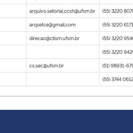
arquivo.setorial.ccsh@ufsm.br
(55) 3220 807
arqsetce@gmail.com
(55) 3220 617
direcao@ctism.ufsm.br
(55) 3220 95
(55) 3220 942
cs.sec@ufsm.br
(51) 98931-67
(55) 3744 061