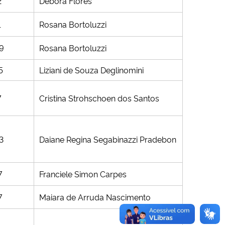
2
Debora Flores
1
Rosana Bortoluzzi
09
Rosana Bortoluzzi
5
Liziani de Souza Deglinomini
7
Cristina Strohschoen dos Santos
3
Daiane Regina Segabinazzi Pradebon
7
Franciele Simon Carpes
7
Maiara de Arruda Nascimento