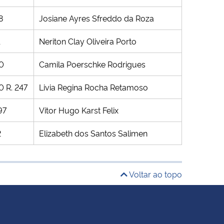
8
Josiane Ayres Sfreddo da Roza
1
Neriton Clay Oliveira Porto
40
Camila Poerschke Rodrigues
0 R. 247
Livia Regina Rocha Retamoso
97
Vitor Hugo Karst Felix
2
Elizabeth dos Santos Salimen
Voltar ao topo