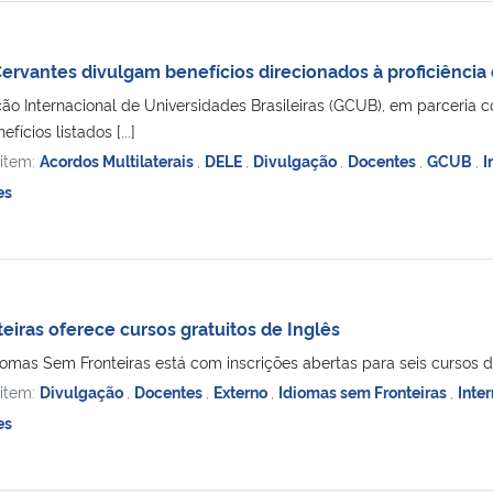
Cervantes divulgam benefícios direcionados à proficiênci
 Internacional de Universidades Brasileiras (GCUB), em parceria co
fícios listados [...]
 item:
Acordos Multilaterais
,
DELE
,
Divulgação
,
Docentes
,
GCUB
,
I
es
eiras oferece cursos gratuitos de Inglês
mas Sem Fronteiras está com inscrições abertas para seis cursos de in
 item:
Divulgação
,
Docentes
,
Externo
,
Idiomas sem Fronteiras
,
Inte
es