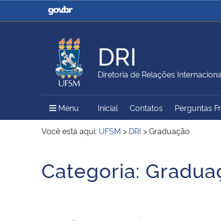
Casa Civil
Ministério da Justiça e
Segurança Pública
DRI
Ministério da Agricultura,
Ministério da Educação
Diretoria de Relações Internaciona
Pecuária e Abastecimento
Menu Principal do Sítio
Menu
Inicial
Contatos
Perguntas F
Ministério do Meio Ambiente
Ministério do Turismo
Você está aqui:
UFSM
>
DRI
>
Graduação
Início do conteúdo
Categoria:
Gradua
Secretaria de Governo
Gabinete de Segurança
Institucional