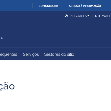
COMUNICA BR
ACESSO À INFORMAÇÃO
Ministério da Defesa
Ministério das Relações
Mini
IR
LANGUAGES
INTERNATI
Exteriores
PARA
O
Ministério da Cidadania
Ministério da Saúde
Mini
CONTEÚDO
is
requentes
Serviços
Gestores do sítio
Ministério do
Controladoria-Geral da
Mini
Desenvolvimento Regional
União
Famí
Hum
ção
Advocacia-Geral da União
Banco Central do Brasil
Plan