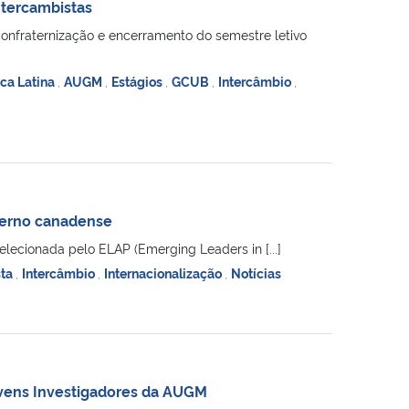
ntercambistas
confraternização e encerramento do semestre letivo
ca Latina
,
AUGM
,
Estágios
,
GCUB
,
Intercâmbio
,
verno canadense
elecionada pelo ELAP (Emerging Leaders in [...]
sta
,
Intercâmbio
,
Internacionalização
,
Notícias
ovens Investigadores da AUGM