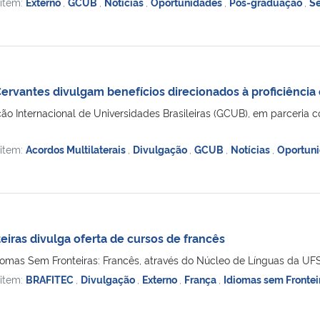
 item:
Externo
,
GCUB
,
Notícias
,
Oportunidades
,
Pós-graduação
,
Se
Cervantes divulgam benefícios direcionados à proficiência
 Internacional de Universidades Brasileiras (GCUB), em parceria co
 item:
Acordos Multilaterais
,
Divulgação
,
GCUB
,
Notícias
,
Oportun
iras divulga oferta de cursos de francês
mas Sem Fronteiras: Francês, através do Núcleo de Línguas da UFSM,
 item:
BRAFITEC
,
Divulgação
,
Externo
,
França
,
Idiomas sem Frontei