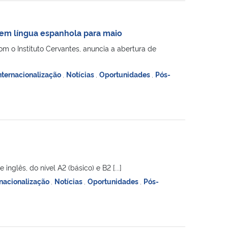
a em língua espanhola para maio
m o Instituto Cervantes, anuncia a abertura de
nternacionalização
,
Notícias
,
Oportunidades
,
Pós-
glês, do nível A2 (básico) e B2 [...]
rnacionalização
,
Notícias
,
Oportunidades
,
Pós-