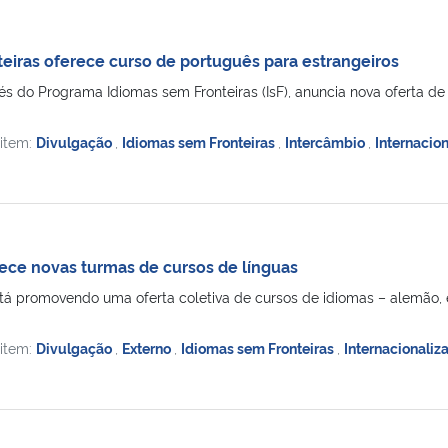
eiras oferece curso de português para estrangeiros
és do Programa Idiomas sem Fronteiras (IsF), anuncia nova oferta d
 item:
Divulgação
,
Idiomas sem Fronteiras
,
Intercâmbio
,
Internacio
ece novas turmas de cursos de línguas
tá promovendo uma oferta coletiva de cursos de idiomas – alemão, esp
 item:
Divulgação
,
Externo
,
Idiomas sem Fronteiras
,
Internacionaliz