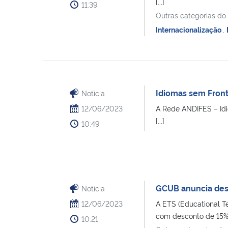
[...]
11:39
Outras categorias do
Internacionalização
,
Idiomas sem Fronte
Notícia
12/06/2023
A Rede ANDIFES – Idi
[...]
10:49
GCUB anuncia des
Notícia
12/06/2023
A ETS (Educational Te
com desconto de 15% [
10:21