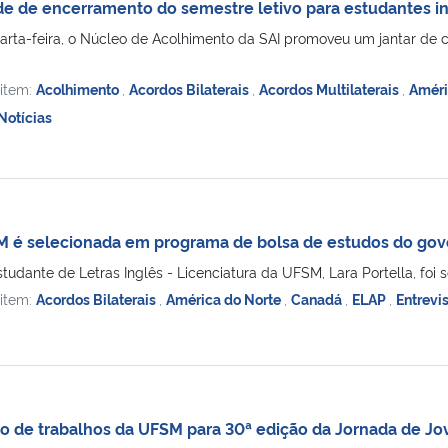
dade de encerramento do semestre letivo para estudantes i
uarta-feira, o Núcleo de Acolhimento da SAI promoveu um jantar de 
 item:
Acolhimento
,
Acordos Bilaterais
,
Acordos Multilaterais
,
Améri
Notícias
M é selecionada em programa de bolsa de estudos do go
tudante de Letras Inglês - Licenciatura da UFSM, Lara Portella, foi s
 item:
Acordos Bilaterais
,
América do Norte
,
Canadá
,
ELAP
,
Entrevi
ão de trabalhos da UFSM para 30ª edição da Jornada de J