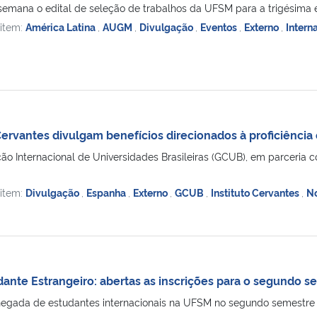
semana o edital de seleção de trabalhos da UFSM para a trigésima ed
 item:
América Latina
,
AUGM
,
Divulgação
,
Eventos
,
Externo
,
Intern
Cervantes divulgam benefícios direcionados à proficiência
 Internacional de Universidades Brasileiras (GCUB), em parceria co
 item:
Divulgação
,
Espanha
,
Externo
,
GCUB
,
Instituto Cervantes
,
No
nte Estrangeiro: abertas as inscrições para o segundo s
egada de estudantes internacionais na UFSM no segundo semestre d