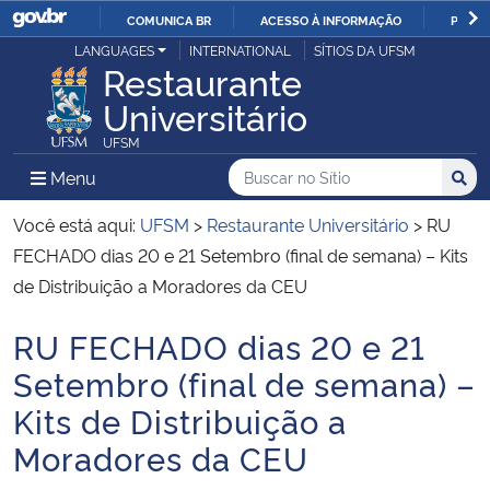
COMUNICA BR
ACESSO À INFORMAÇÃO
PARTI
Casa Civil
LANGUAGES
INTERNATIONAL
SÍTIOS DA UFSM
IR
Restaurante
PARA
Universitário
Ministério da Justiça e Segurança Pública
O
UFSM
CONTEÚDO
Ministério da Defesa
Buscar no no Sítio
Busca
Busca:
Menu Principal do Sítio
Menu
Busc
Ministério das Relações Exteriores
Você está aqui:
UFSM
>
Restaurante Universitário
>
RU
FECHADO dias 20 e 21 Setembro (final de semana) – Kits
Ministério da Economia
de Distribuição a Moradores da CEU
RU FECHADO dias 20 e 21
Ministério da Infraestrutura
Início do conteúdo
Setembro (final de semana) –
Ministério da Agricultura, Pecuária e Abastecimento
Kits de Distribuição a
Moradores da CEU
Ministério da Educação