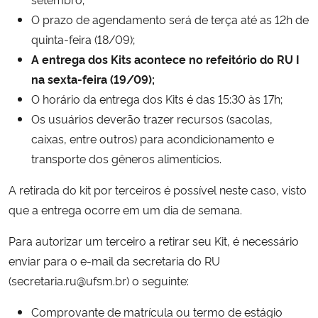
O prazo de agendamento será de terça até as 12h de
Secretaria-Geral
quinta-feira (18/09);
A entrega dos Kits acontece no refeitório do RU I
Secretaria de Governo
na sexta-feira (19/09);
O horário da entrega dos Kits é das 15:30 às 17h;
Gabinete de Segurança Institucional
Os usuários deverão trazer recursos (sacolas,
caixas, entre outros) para acondicionamento e
Advocacia-Geral da União
transporte dos gêneros alimentícios.
Banco Central do Brasil
A retirada do kit por terceiros é possível neste caso, visto
que a entrega ocorre em um dia de semana.
Planalto
Para autorizar um terceiro a retirar seu Kit, é necessário
enviar para o e-mail da secretaria do RU
(secretaria.ru@ufsm.br) o seguinte:
Comprovante de matrícula ou termo de estágio