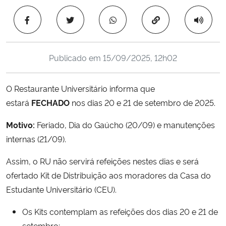
Ministério da Cidadania
Copiar para área 
Ministério da Saúde
Publicado em
15/09/2025, 12h02
Ministério de Minas e Energia
O Restaurante Universitário informa que
Ministério da Ciência, Tecnologia, Inovações e Comunicações
estará
FECHADO
nos dias 20 e 21 de setembro de 2025.
Ministério do Meio Ambiente
Motivo:
Feriado, Dia do Gaúcho (20/09) e manutenções
internas (21/09).
Ministério do Turismo
Assim, o RU não servirá refeições nestes dias e será
Ministério do Desenvolvimento Regional
ofertado Kit de Distribuição aos moradores da Casa do
Estudante Universitário (CEU).
Controladoria-Geral da União
Os Kits contemplam as refeições dos dias 20 e 21 de
Ministério da Mulher, da Família e dos Direitos Humanos
setembro;