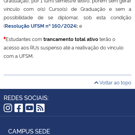
Graduação, por 1 (um) semestre letivo, porém sem gerar
vínculo com o(s) Curso(s) de Graduação e sem a
possibilidade de se diplomar, sob esta condição
(
Resolução UFSM nº 160/2024
); e
8
Estudantes com
trancamento total ativo
terão o
acesso aos RUs suspenso até a reativação do vínculo
com a UFSM.
Voltar ao topo
REDES SOCIAIS:
Instagram
Facebook
YouTube
RSS
CAMPUS SEDE