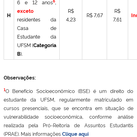
6
6 e 12 anos
,
exceto
R$
R$
H
R$ 7,67
In
residentes da
4,23
7,61
Casa de
Estudante da
UFSM (
Categoria
B
).
Observações:
1
O Benefício Socioeconômico (BSE) é um direito do
estudante da UFSM, regularmente matriculado em
cursos presenciais, que se encontra em situação de
vulnerabilidade socioeconômica, conforme análise
realizada pela Pró-Reitoria de Assuntos Estudantis
(PRAE). Mais informações
Clique aqui