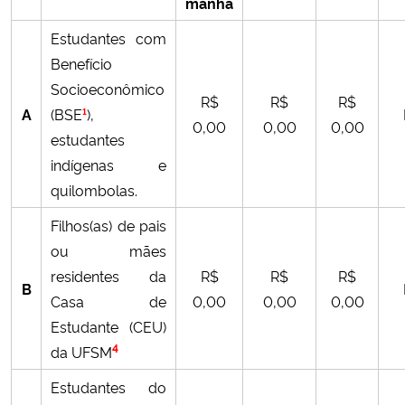
manhã
Ministério da Cidadania
Estudantes com
Benefício
Ministério da Saúde
Socioeconômico
R$
R$
R$
Ministério de Minas e Energia
A
(BSE
¹
),
0,00
0,00
0,00
estudantes
Ministério da Ciência, Tecnologia, Inovações e Comunicações
indígenas e
quilombolas.
Ministério do Meio Ambiente
Filhos(as) de pais
ou mães
Ministério do Turismo
residentes da
R$
R$
R$
B
Casa de
0,00
0,00
0,00
Ministério do Desenvolvimento Regional
Estudante (CEU)
4
da UFSM
Controladoria-Geral da União
Estudantes do
Ministério da Mulher, da Família e dos Direitos Humanos