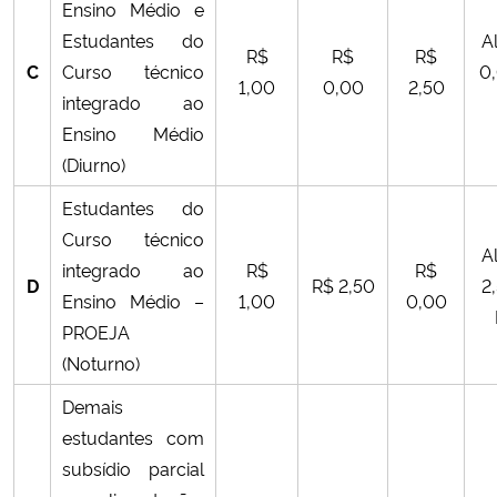
Ensino Médio e
Estudantes do
A
Secretaria-Geral
R$
R$
R$
C
Curso técnico
0,
1,00
0,00
2,50
integrado ao
Secretaria de Governo
Ensino Médio
(Diurno)
Gabinete de Segurança Institucional
Estudantes do
Advocacia-Geral da União
Curso técnico
A
integrado ao
R$
R$
D
R$ 2,50
2,
Banco Central do Brasil
Ensino Médio –
1,00
0,00
PROEJA
Planalto
(Noturno)
Demais
estudantes com
subsídio parcial