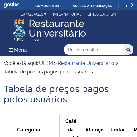
COMUNICA BR
ACESSO À INFORMAÇÃO
PARTI
Casa Civil
LANGUAGES
INTERNATIONAL
SÍTIOS DA UFSM
IR
Restaurante
PARA
Universitário
Ministério da Justiça e Segurança Pública
O
UFSM
CONTEÚDO
Ministério da Defesa
Buscar no no Sítio
Busca
Busca:
Menu Principal do Sítio
Menu
Busc
Ministério das Relações Exteriores
Você está aqui:
UFSM
>
Restaurante Universitário
>
Tabela de preços pagos pelos usuários
Ministério da Economia
Tabela de preços pagos
Início do conteúdo
Ministério da Infraestrutura
pelos usuários
Ministério da Agricultura, Pecuária e Abastecimento
Café
Ministério da Educação
Categoria
da
Almoço
Jantar
M