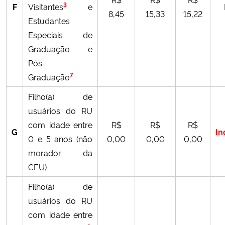
3
F
Visitantes
e
8,45
15,33
15,22
Estudantes
Especiais de
Graduação e
Pós-
7
Graduação
Filho(a) de
usuários do RU
com idade entre
R$
R$
R$
G
In
0 e 5 anos (não
0,00
0,00
0,00
morador da
CEU)
Filho(a) de
usuários do RU
com idade entre