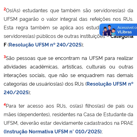
2
Os(As) estudantes que também são servidores(as) da
UFSM pagarão o valor integral das refeições nos RUs.
Esta regra também se aplica aos estudantes que são
servidores(as) públicos de outras instituições –
Categoria
F
(
Resolução UFSM nº 240/2025
);
3
São pessoas que se encontram na UFSM para realizar
atividades acadêmicas, artísticas, culturais ou outras
interações sociais, que não se enquadrem nas demais
categorias de usuários(as) dos RUs (
Resolução UFSM nº
240/2025
);
4
Para ter acesso aos RUs, os(as) filhos(as) de pais ou
mães (dependentes), residentes na Casa de Estudante da
UFSM, deverão estar devidamente cadastrados na PRAE
(Instrução Normativa UFSM n° 010/2025)
;