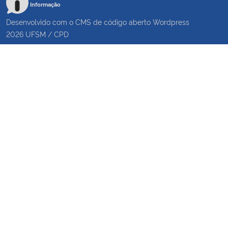
Informação
Desenvolvido com o CMS de código aberto
Wordpress
2026
UFSM
/
CPD