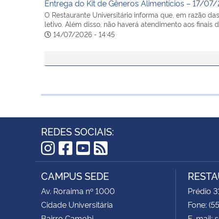
Entrega do Kit de Gêneros Alimentícios – 17/07
O Restaurante Universitário informa que, em razão d
letivo. Além disso, não haverá atendimento aos finai
14/07/2026 - 14:45
REDES SOCIAIS:
Instagram
Facebook
YouTube
RSS
CAMPUS SEDE
RESTA
Av. Roraima nº 1000
Prédio 3
Cidade Universitária
Fone: (5
Bairro Camobi
E-mail: 