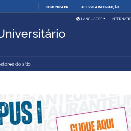
COMUNICA BR
ACESSO À INFORMAÇÃO
Ministério da Defesa
Ministério das Relações
Mini
IR
LANGUAGES
INTERNATI
Exteriores
PARA
niversitário
O
Ministério da Cidadania
Ministério da Saúde
Mini
CONTEÚDO
stores do sítio
Ministério do
Controladoria-Geral da
Mini
Desenvolvimento Regional
União
Famí
Hum
Advocacia-Geral da União
Banco Central do Brasil
Plan