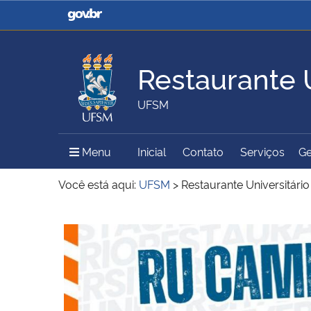
Casa Civil
Ministério da Justiça e
Segurança Pública
Restaurante U
Ministério da Agricultura,
Ministério da Educação
UFSM
Pecuária e Abastecimento
Menu Principal do Sítio
Menu
Inicial
Contato
Serviços
Ge
Ministério do Meio Ambiente
Ministério do Turismo
Você está aqui:
UFSM
>
Restaurante Universitário
Início do conteúdo
Secretaria de Governo
Gabinete de Segurança
Institucional