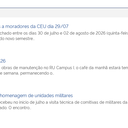
s a moradores da CEU dia 29/07
echado entre os dias 30 de julho e 02 de agosto de 2026 (quinta-fe
o do novo semestre…
/26
as obras de manutenção no RU Campus I, o café da manhã estará tem
s de semana, permanecendo o…
 e homenagem de unidades militares
ebeu no início de julho a visita técnica de comitivas de militares da
ado. O encontro…