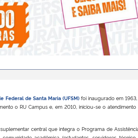
s a moradores da CEU dia 29/07
terações de funcionamento
co: o que é isso?
de Federal de Santa Maria (UFSM)
foi inaugurado em 1963, n
amento o RU Campus e, em 2010, iniciou-se o atendimento 
ementar central que integra o Programa de Assistência 
 comunidade acadêmica (estudantes, servidores técnico-a