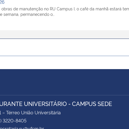
/26
as obras de manutenção no RU Campus I, o café da manhã estará tem
s de semana, permanecendo o…
URANTE UNIVERSITÁRIO - CAMPUS SEDE
1 – Térreo União Universitária
5) 3220-8405
secretaria.ru@ufsm.br