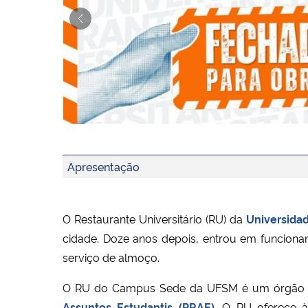
Previous
RU Fechado de 30/07 a 02/08 – Entrega de Kit
RU campus I fechado para obras: atenção às al
Apresentação
AUTODECLARAÇÃO de vínculo com serviço públi
Tenha sempre um print da carteira digital!
Atenção, visitantes!
O Restaurante Universitário (RU) da
Universida
cidade. Doze anos depois, entrou em funcion
serviço de almoço.
O RU do Campus Sede da UFSM é um órgão supl
Assuntos Estudantis (PRAE)
. O RU oferece à