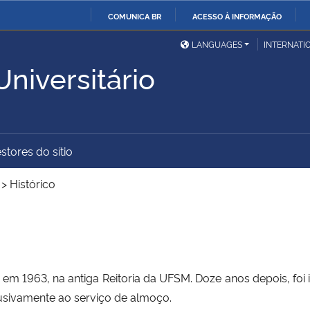
COMUNICA BR
ACESSO À INFORMAÇÃO
Ministério da Defesa
Ministério das Relações
Mini
IR
LANGUAGES
INTERNATI
Exteriores
PARA
niversitário
O
Ministério da Cidadania
Ministério da Saúde
Mini
CONTEÚDO
stores do sítio
Ministério do
Controladoria-Geral da
Mini
Desenvolvimento Regional
União
Famí
>
Histórico
Hum
Advocacia-Geral da União
Banco Central do Brasil
Plan
 em 1963, na antiga Reitoria da UFSM. Doze anos depois, fo
lusivamente ao serviço de almoço.