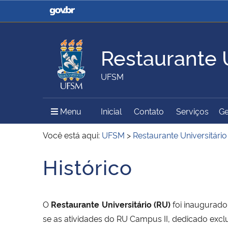
Casa Civil
Ministério da Justiça e
Segurança Pública
Restaurante U
Ministério da Agricultura,
Ministério da Educação
UFSM
Pecuária e Abastecimento
Menu Principal do Sítio
Menu
Inicial
Contato
Serviços
Ge
Ministério do Meio Ambiente
Ministério do Turismo
Você está aqui:
UFSM
>
Restaurante Universitário
Histórico
Início do conteúdo
Secretaria de Governo
Gabinete de Segurança
Institucional
O
Restaurante Universitário (RU)
foi inaugurado
se as atividades do RU Campus II, dedicado exc