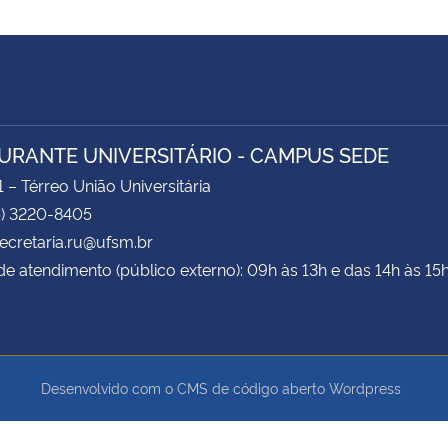
URANTE UNIVERSITÁRIO - CAMPUS SEDE
1 – Térreo União Universitária
5) 3220-8405
secretaria.ru@ufsm.br
de atendimento (público externo): 09h às 13h e das 14h às 15
Desenvolvido com o CMS de código aberto
Wordpress