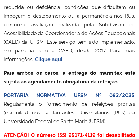
reduzida ou deficiência, condições que dificultem ou
Secretaria-Geral
impeçam o deslocamento ou a permanência nos RUs,
conforme avaliação realizada pela Subdivisão de
Secretaria de Governo
Acessibilidade da Coordenadoria de Ações Educacionais
(CAED) da UFSM. Este serviço tem sido implementado,
Gabinete de Segurança Institucional
em parceria com a CAED, desde 2017. Para mais
informações,
Clique aqui
.
Advocacia-Geral da União
Para ambos os casos, a entrega do marmitex está
Banco Central do Brasil
sujeita ao agendamento obrigatório da refeição.
PORTARIA NORMATIVA UFSM Nº 093/2025
:
Planalto
Regulamenta o fornecimento de refeições prontas
(marmitex) nos Restaurantes Universitários (RUs) da
Universidade Federal de Santa Maria (UFSM).
ATENÇÃO! O número (55) 99171-4119 foi desabilitado