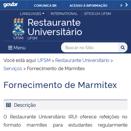
COMUNICA BR
ACESSO À INFORMAÇÃO
PARTI
Casa Civil
LANGUAGES
INTERNATIONAL
SÍTIOS DA UFSM
IR
Restaurante
PARA
Universitário
Ministério da Justiça e Segurança Pública
O
UFSM
CONTEÚDO
Ministério da Defesa
Buscar no no Sítio
Busca
Busca:
Menu Principal do Sítio
Menu
Busc
Ministério das Relações Exteriores
Você está aqui:
UFSM
>
Restaurante Universitário
>
Serviços
>
Fornecimento de Marmitex
Ministério da Economia
Fornecimento de Marmitex
Início do conteúdo
Ministério da Infraestrutura
Descrição
Ministério da Agricultura, Pecuária e Abastecimento
O Restaurante Universitário (RU) oferece refeições no
Ministério da Educação
formato marmitex para estudantes regularmente