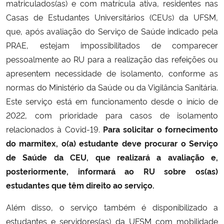
matriculados(as) e com matrícula ativa, residentes nas
Ministério da Cidadania
Casas de Estudantes Universitários (CEUs) da UFSM,
que, após avaliação do Serviço de Saúde indicado pela
Ministério da Saúde
PRAE, estejam impossibilitados de comparecer
pessoalmente ao RU para a realização das refeições ou
Ministério de Minas e Energia
apresentem necessidade de isolamento, conforme as
normas do Ministério da Saúde ou da Vigilância Sanitária.
Ministério da Ciência, Tecnologia, Inovações e Comunicações
Este serviço está em funcionamento desde o início de
2022, com prioridade para casos de isolamento
Ministério do Meio Ambiente
relacionados à Covid-19.
Para solicitar o fornecimento
Ministério do Turismo
do marmitex, o(a) estudante deve procurar o Serviço
de Saúde da CEU, que realizará a avaliação e,
Ministério do Desenvolvimento Regional
posteriormente, informará ao RU sobre os(as)
estudantes que têm direito ao serviço.
Controladoria-Geral da União
Além disso, o serviço também é disponibilizado a
estudantes e servidores(as) da UFSM com mobilidade
Ministério da Mulher, da Família e dos Direitos Humanos