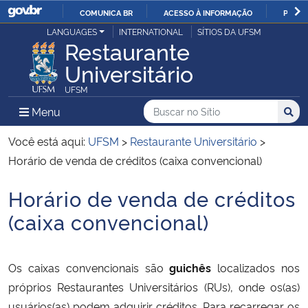
COMUNICA BR
ACESSO À INFORMAÇÃO
PARTI
Casa Civil
LANGUAGES
INTERNATIONAL
SÍTIOS DA UFSM
IR
Restaurante
PARA
Universitário
Ministério da Justiça e Segurança Pública
O
UFSM
CONTEÚDO
Ministério da Defesa
Buscar no no Sítio
Busca
Busca:
Menu Principal do Sítio
Menu
Busc
Ministério das Relações Exteriores
Você está aqui:
UFSM
>
Restaurante Universitário
>
Horário de venda de créditos (caixa convencional)
Ministério da Economia
Horário de venda de créditos
Início do conteúdo
Ministério da Infraestrutura
(caixa convencional)
Ministério da Agricultura, Pecuária e Abastecimento
Os caixas convencionais são
guichês
localizados nos
Ministério da Educação
próprios Restaurantes Universitários (RUs), onde os(as)
usuários(as) podem adquirir créditos. Para recarregar os