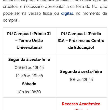
Ministério da Cidadania
créditos, é necessário apresentar a carteira do RU, que
pode ser na versão física ou
digital
, no momento da
Ministério da Saúde
compra.
Ministério de Minas e Energia
RU Campus I (Prédio 31
RU Campus II (Prédio
– Térreo União
31A – Próximo ao Centro
Ministério da Ciência, Tecnologia, Inovações e Comunicações
Universitária)
de Educação)
Ministério do Meio Ambiente
Segunda à sexta-feira
06h50 às 13h45
Ministério do Turismo
Segunda à sexta-feira
14h45 às 19h45
10h às 13h45
Ministério do Desenvolvimento Regional
Sábado
10h às 13h30
Controladoria-Geral da União
Recesso Acadêmico
Ministério da Mulher, da Família e dos Direitos Humanos