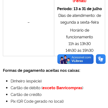
(Férias)
Período: 13 a 31 de julho
Secretaria-Geral
Dias de atendimento: de
–
segunda a sexta-feira
Secretaria de Governo
Horário de
funcionamento
Gabinete de Segurança Institucional
11h às 13h30
Advocacia-Geral da União
14h30 às 19h30
Banco Central do Brasil
Formas de pagamento aceitas nos caixas:
Planalto
Dinheiro (espécie)
Cartão de débito (
exceto Banricompras
)
Cartão de crédito
Pix (QR Code gerado no local)