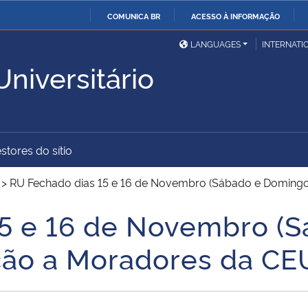
COMUNICA BR
ACESSO À INFORMAÇÃO
Ministério da Defesa
Ministério das Relações
Mini
IR
LANGUAGES
INTERNATI
Exteriores
PARA
niversitário
O
Ministério da Cidadania
Ministério da Saúde
Mini
CONTEÚDO
stores do sítio
Ministério do
Controladoria-Geral da
Mini
Desenvolvimento Regional
União
Famí
>
RU Fechado dias 15 e 16 de Novembro (Sábado e Domingo) 
Hum
15 e 16 de Novembro (
Advocacia-Geral da União
Banco Central do Brasil
Plan
ição a Moradores da CE