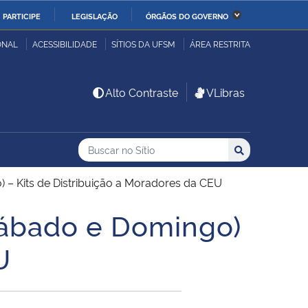
PARTICIPE
LEGISLAÇÃO
ÓRGÃOS DO GOVERNO
stério da Economia
Ministério da Infraestrutura
ONAL
ACESSIBILIDADE
SÍTIOS DA UFSM
ÁREA RESTRITA
stério de Minas e Energia
Ministério da Ciência,
Alto Contraste
VLibras
Tecnologia, Inovações e
Comunicações
Buscar no no Sítio
Busca
Busca:
Buscar
stério da Mulher, da
Secretaria-Geral
lia e dos Direitos
– Kits de Distribuição a Moradores da CEU
anos
Sábado e Domingo)
alto
U