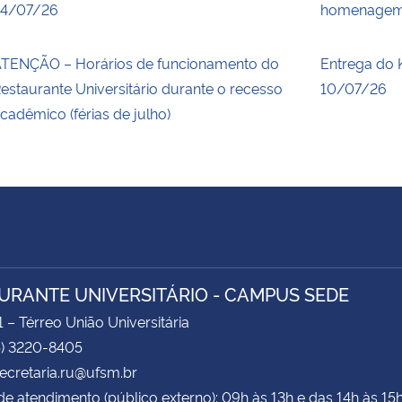
4/07/26
homenagem 
TENÇÃO – Horários de funcionamento do
Entrega do K
estaurante Universitário durante o recesso
10/07/26
cadêmico (férias de julho)
URANTE UNIVERSITÁRIO - CAMPUS SEDE
1 – Térreo União Universitária
5) 3220-8405
secretaria.ru@ufsm.br
de atendimento (público externo): 09h às 13h e das 14h às 15