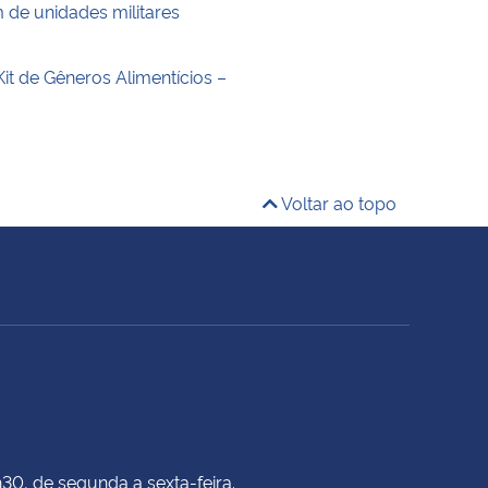
de unidades militares
it de Gêneros Alimentícios –
Voltar ao topo
h30, de segunda a sexta-feira.