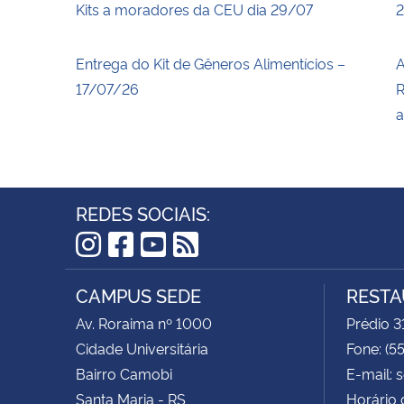
Kits a moradores da CEU dia 29/07
2
Entrega do Kit de Gêneros Alimentícios –
A
17/07/26
R
a
REDES SOCIAIS:
Instagram
Facebook
YouTube
RSS
CAMPUS SEDE
RESTA
Av. Roraima nº 1000
Prédio 3
Cidade Universitária
Fone: (5
Bairro Camobi
E-mail: 
Santa Maria - RS
Horário 