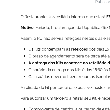
Public
O Restaurante Universitário informa que estará
F
Motivo:
Feriado, Proclamação da Republica (15/11
Assim, o RU não servirá refeições nestes dias e s
Os Kits contemplam as refeições dos dias 15
O prazo de agendamento será de terça até as 
A entrega dos Kits acontece no refeitório d
O horário da entrega dos Kits é das 15:30 às 
Os usuários deverão trazer recursos (sacolas
A retirada do kit por terceiros é possível neste 
Para autorizar um terceiro a retirar seu Kit, é ne
Comprovante de matrícula ou termo de está