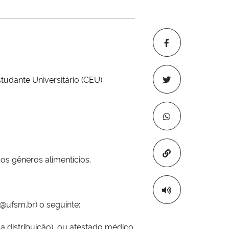
tudante Universitário (CEU).
Copiar para áre
os gêneros alimentícios.
u@ufsm.br) o seguinte:
distribuição), ou atestado médico