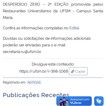
DESPERDÍCIO ZERO – 2ª EDIÇÃO promovida pelos
Restaurantes Universitários da UFSM – Campus Santa
Secretaria-Geral
Maria.
Secretaria de Governo
Confira as informações completas no
Edital
.
Gabinete de Segurança Institucional
Dúvidas ou solicitações de informações adicionais
poderão ser enviadas para o e-mail
Advocacia-Geral da União
secretaria.ru@ufsm.br.
Banco Central do Brasil
Divulgue este conteúdo:
https://ufsm.br/r-398-1068
Copiar
Planalto
para área de tran
Registrado em
NOTÍCIAS
Publicações Recentes