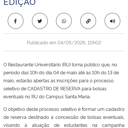
EDIÇÃO
Ministério da Cidadania
Copiar para área 
Ministério da Saúde
Ministério de Minas e Energia
Publicado em
04/05/2026, 10h02
Ministério da Ciência, Tecnologia, Inovações e Comunicações
O Restaurante Universitário (RU) torna público que, no
Ministério do Meio Ambiente
período das 10h do dia 04 de maio até às 10h do 13 de
maio, estarão abertas as inscrições para o processo
Ministério do Turismo
seletivo de CADASTRO DE RESERVA para bolsas
eventuais no RU do Campus Santa Maria.
Ministério do Desenvolvimento Regional
O objetivo deste processo seletivo é
formar um cadastro
Controladoria-Geral da União
de reserva destinado à concessão de bolsas eventuais,
visando à atuação de estudantes na campanha
Ministério da Mulher, da Família e dos Direitos Humanos