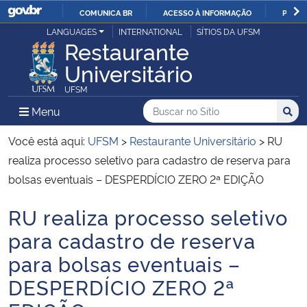
COMUNICA BR
ACESSO À INFORMAÇÃO
PARTI
Casa Civil
LANGUAGES
INTERNATIONAL
SÍTIOS DA UFSM
IR
Restaurante
PARA
Universitário
Ministério da Justiça e Segurança Pública
O
UFSM
CONTEÚDO
Ministério da Defesa
Buscar no no Sítio
Busca
Busca:
Menu Principal do Sítio
Menu
Busc
Ministério das Relações Exteriores
Você está aqui:
UFSM
>
Restaurante Universitário
>
RU
realiza processo seletivo para cadastro de reserva para
Ministério da Economia
bolsas eventuais – DESPERDÍCIO ZERO 2ª EDIÇÃO
RU realiza processo seletivo
Ministério da Infraestrutura
Início do conteúdo
para cadastro de reserva
Ministério da Agricultura, Pecuária e Abastecimento
para bolsas eventuais –
DESPERDÍCIO ZERO 2ª
Ministério da Educação