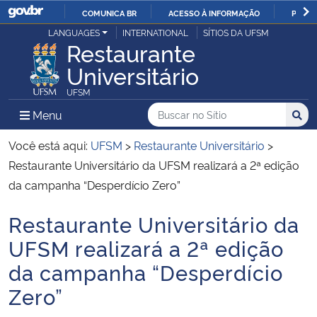
COMUNICA BR
ACESSO À INFORMAÇÃO
PARTI
Casa Civil
LANGUAGES
INTERNATIONAL
SÍTIOS DA UFSM
IR
Restaurante
PARA
Universitário
Ministério da Justiça e Segurança Pública
O
UFSM
CONTEÚDO
Ministério da Defesa
Buscar no no Sítio
Busca
Busca:
Menu Principal do Sítio
Menu
Busc
Ministério das Relações Exteriores
Você está aqui:
UFSM
>
Restaurante Universitário
>
Restaurante Universitário da UFSM realizará a 2ª edição
Ministério da Economia
da campanha “Desperdício Zero”
Restaurante Universitário da
Ministério da Infraestrutura
Início do conteúdo
UFSM realizará a 2ª edição
Ministério da Agricultura, Pecuária e Abastecimento
da campanha “Desperdício
Zero”
Ministério da Educação