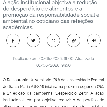
A ação institucional objetiva a redução
Ministério da Cidadania
do desperdício de alimentos e a
promoção da responsabilidade social e
Ministério da Saúde
ambiental no cotidiano das refeições
acadêmicas.
Ministério de Minas e Energia
Copiar para área 
Ministério da Ciência, Tecnologia, Inovações e Comunicações
Ministério do Meio Ambiente
Publicado em
20/05/2026, 9h00
. Atualizado
01/06/2026, 9h50
Ministério do Turismo
O Restaurante Universitário (RU) da Universidade Federal
Ministério do Desenvolvimento Regional
de Santa Maria (UFSM) iniciará na próxima segunda (25),
a 2ª edição da campanha “Desperdício Zero”. A ação
Controladoria-Geral da União
institucional tem por objetivo reduzir o desperdício de
Ministério da Mulher, da Família e dos Direitos Humanos
alimentos e promover a responsabilidade social e