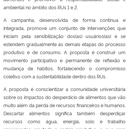
ambiental no âmbito dos RUs 1 e 2.
Secretaria-Geral
A campanha, desenvolvida de forma contínua e
integrada, promove um conjunto de intervenções que
Secretaria de Governo
iniciam pela sensibilização dos(as) usuários(as) e se
estendem gradualmente às demais etapas do processo
Gabinete de Segurança Institucional
produtivo e de consumo. A proposta é construir um
Advocacia-Geral da União
movimento participativo e permanente de reflexão e
mudança de hábitos, fortalecendo o compromisso
Banco Central do Brasil
coletivo com a sustentabilidade dentro dos RUs.
A proposta é conscientizar a comunidade universitária
Planalto
sobre os impactos do desperdício de alimentos que vão
muito além da perda de recursos financeiros e humanos.
Descartar alimentos significa também desperdiçar
recursos como água, energia, solo e trabalho