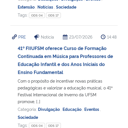
Extensão
,
Notícias
,
Sociedade
Tags:
ODS 04
ODS 17
PRE
Notícia
23/07/2026
14:48
41º FIIUFSM oferece Curso de Formação
Continuada em Música para Professores de
Educação Infantil e dos Anos Iniciais do
Ensino Fundamental
Com o propósito de incentivar novas práticas
pedagógicas e valorizar a educação musical, o 41º
Festival Internacional de Inverno da UFSM
promove, […]
Categoria:
Divulgação
,
Educação
,
Eventos
,
Sociedade
Tags:
ODS 04
ODS 17