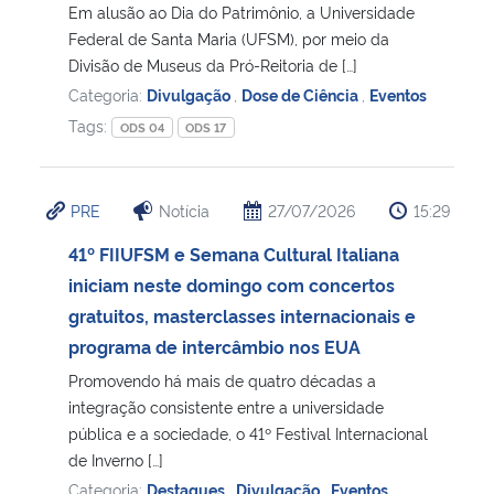
Em alusão ao Dia do Patrimônio, a Universidade
Federal de Santa Maria (UFSM), por meio da
Divisão de Museus da Pró-Reitoria de […]
Categoria:
Divulgação
,
Dose de Ciência
,
Eventos
Tags:
ODS 04
ODS 17
PRE
Notícia
27/07/2026
15:29
41º FIIUFSM e Semana Cultural Italiana
iniciam neste domingo com concertos
gratuitos, masterclasses internacionais e
programa de intercâmbio nos EUA
Promovendo há mais de quatro décadas a
integração consistente entre a universidade
pública e a sociedade, o 41º Festival Internacional
de Inverno […]
Categoria:
Destaques
,
Divulgação
,
Eventos
,