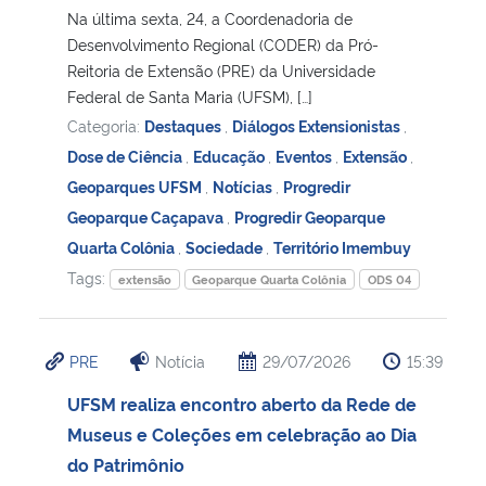
Na última sexta, 24, a Coordenadoria de
Desenvolvimento Regional (CODER) da Pró-
Reitoria de Extensão (PRE) da Universidade
Federal de Santa Maria (UFSM), […]
Categoria:
Destaques
,
Diálogos Extensionistas
,
Dose de Ciência
,
Educação
,
Eventos
,
Extensão
,
Geoparques UFSM
,
Notícias
,
Progredir
Geoparque Caçapava
,
Progredir Geoparque
Quarta Colônia
,
Sociedade
,
Território Imembuy
Tags:
extensão
Geoparque Quarta Colônia
ODS 04
PRE
Notícia
29/07/2026
15:39
UFSM realiza encontro aberto da Rede de
Museus e Coleções em celebração ao Dia
do Patrimônio