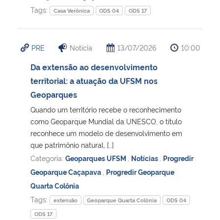
Tags:
Casa Verônica
ODS 04
ODS 17
PRE
Notícia
13/07/2026
10:00
Da extensão ao desenvolvimento
territorial: a atuação da UFSM nos
Geoparques
Quando um território recebe o reconhecimento
como Geoparque Mundial da UNESCO, o título
reconhece um modelo de desenvolvimento em
que patrimônio natural, […]
Categoria:
Geoparques UFSM
,
Notícias
,
Progredir
Geoparque Caçapava
,
Progredir Geoparque
Quarta Colônia
Tags:
extensão
Geoparque Quarta Colônia
ODS 04
ODS 17