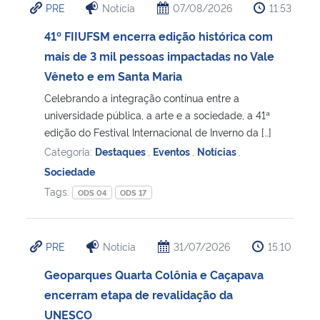
PRE
Notícia
07/08/2026
11:53
Secretaria-Geral
41º FIIUFSM encerra edição histórica com
mais de 3 mil pessoas impactadas no Vale
Secretaria de Governo
Vêneto e em Santa Maria
Celebrando a integração contínua entre a
Gabinete de Segurança Institucional
universidade pública, a arte e a sociedade, a 41ª
edição do Festival Internacional de Inverno da […]
Advocacia-Geral da União
Categoria:
Destaques
,
Eventos
,
Notícias
,
Sociedade
Banco Central do Brasil
Tags:
ODS 04
ODS 17
Planalto
PRE
Notícia
31/07/2026
15:10
Geoparques Quarta Colônia e Caçapava
encerram etapa de revalidação da
UNESCO