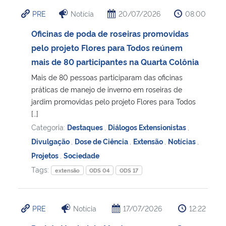
PRE
Notícia
20/07/2026
08:00
Oficinas de poda de roseiras promovidas
pelo projeto Flores para Todos reúnem
mais de 80 participantes na Quarta Colônia
Mais de 80 pessoas participaram das oficinas
práticas de manejo de inverno em roseiras de
jardim promovidas pelo projeto Flores para Todos
[…]
Categoria:
Destaques
,
Diálogos Extensionistas
,
Divulgação
,
Dose de Ciência
,
Extensão
,
Notícias
,
Projetos
,
Sociedade
Tags:
extensão
ODS 04
ODS 17
PRE
Notícia
17/07/2026
12:22