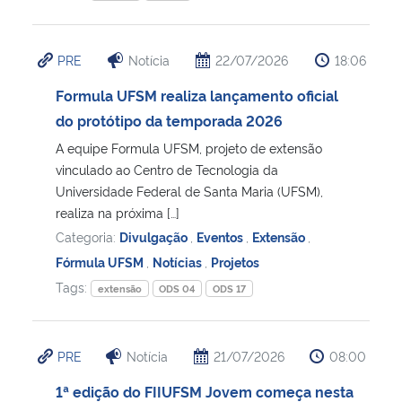
PRE
Notícia
22/07/2026
18:06
Formula UFSM realiza lançamento oficial
do protótipo da temporada 2026
A equipe Formula UFSM, projeto de extensão
vinculado ao Centro de Tecnologia da
Universidade Federal de Santa Maria (UFSM),
realiza na próxima […]
Categoria:
Divulgação
,
Eventos
,
Extensão
,
Fórmula UFSM
,
Notícias
,
Projetos
Tags:
extensão
ODS 04
ODS 17
PRE
Notícia
21/07/2026
08:00
1ª edição do FIIUFSM Jovem começa nesta