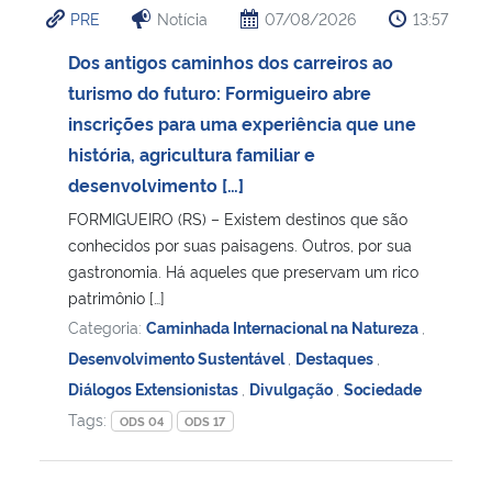
PRE
Notícia
07/08/2026
13:57
Ministério da Cidadania
Dos antigos caminhos dos carreiros ao
Ministério da Saúde
turismo do futuro: Formigueiro abre
inscrições para uma experiência que une
Ministério de Minas e Energia
história, agricultura familiar e
desenvolvimento […]
Ministério da Ciência, Tecnologia, Inovações e Comunicações
FORMIGUEIRO (RS) – Existem destinos que são
conhecidos por suas paisagens. Outros, por sua
Ministério do Meio Ambiente
gastronomia. Há aqueles que preservam um rico
patrimônio […]
Ministério do Turismo
Categoria:
Caminhada Internacional na Natureza
,
Desenvolvimento Sustentável
,
Destaques
,
Ministério do Desenvolvimento Regional
Diálogos Extensionistas
,
Divulgação
,
Sociedade
Tags:
ODS 04
ODS 17
Controladoria-Geral da União
Ministério da Mulher, da Família e dos Direitos Humanos