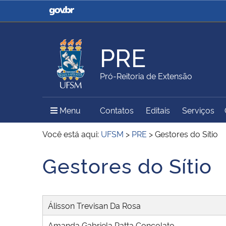
Casa Civil
Ministério da Justiça e
Segurança Pública
PRE
Ministério da Agricultura,
Ministério da Educação
Pró-Reitoria de Extensão
Pecuária e Abastecimento
Menu Principal do Sítio
Menu
Contatos
Editais
Serviços
Ministério do Meio Ambiente
Ministério do Turismo
Você está aqui:
UFSM
>
PRE
>
Gestores do Sítio
Gestores do Sítio
Início do conteúdo
Secretaria de Governo
Gabinete de Segurança
Institucional
Álisson Trevisan Da Rosa
Amanda Gabriela Patta Concolato