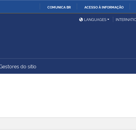
COMUNICA BR
ACESSO À INFORMAÇÃO
Ministério da Defesa
Ministério das Relações
Mini
IR
LANGUAGES
INTERNATI
Exteriores
PARA
O
Ministério da Cidadania
Ministério da Saúde
Mini
CONTEÚDO
Gestores do sítio
Ministério do
Controladoria-Geral da
Mini
Desenvolvimento Regional
União
Famí
Hum
Advocacia-Geral da União
Banco Central do Brasil
Plan