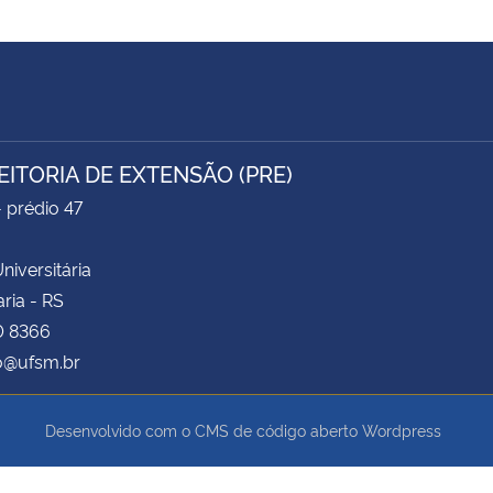
EITORIA DE EXTENSÃO (PRE)
- prédio 47
niversitária
ria - RS
0 8366
o@ufsm.br
Desenvolvido com o CMS de código aberto
Wordpress