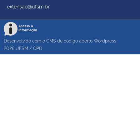
extensao@ufsm.br
Acesso à
Informação
Desenvolvido com o CMS de código aberto
Wordpress
2026
UFSM
/
CPD