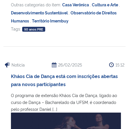
Outras categorias do item:
Casa Verônica
,
Cultura e Arte
,
Desenvolvimento Sustentável
,
Observatório de Direitos
Humanos
,
Território Imembuy
Tags:
50 anos PRE
Notícia
26/02/2025
15:12
Kháos Cia de Dança está com inscrições abertas
para novos participantes
O programa de extensão Kháos Cia de Dança, ligado ao
curso de Dança – Bacharelado da UFSM, é coordenado
pelo professor Daniel [...]