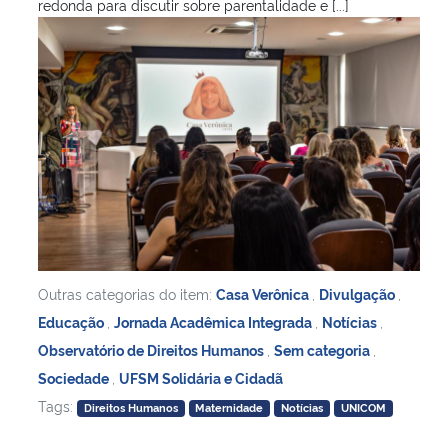
redonda para discutir sobre parentalidade e [...]
Outras categorias do item:
Casa Verônica
,
Divulgação
,
Educação
,
Jornada Acadêmica Integrada
,
Notícias
,
Observatório de Direitos Humanos
,
Sem categoria
,
Sociedade
,
UFSM Solidária e Cidadã
Tags:
Direitos Humanos
Maternidade
Notícias
UNICOM