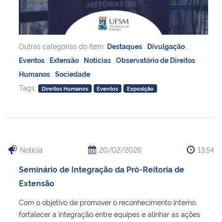
Outras categorias do item:
Destaques
,
Divulgação
,
Eventos
,
Extensão
,
Notícias
,
Observatório de Direitos
Humanos
,
Sociedade
Tags:
Direitos Humanos
Eventos
Exposição
Notícia
20/02/2026
13:54
Seminário de Integração da Pró-Reitoria de
Extensão
Com o objetivo de promover o reconhecimento interno,
fortalecer a integração entre equipes e alinhar as ações