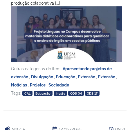
produção colaborativa [...]
Outras categorias do item:
Apresentando projetos de
extensão
,
Divulgação
,
Educação
,
Extensão
,
Extensão
,
Notícias
,
Projetos
,
Sociedade
Tags:
CAL
Educação
Inglês
ODS 04
ODS 17
Notícia
12/12/2025
09:31