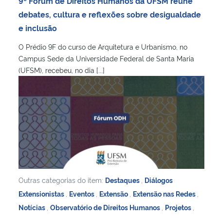
9º Fórum de Direitos Humanos da UFSM reúne
Ministério da Cidadania
debates, cultura e reflexões sobre desigualdade
e inclusão
Ministério da Saúde
O Prédio 9F do curso de Arquitetura e Urbanismo, no
Campus Sede da Universidade Federal de Santa Maria
Ministério de Minas e Energia
(UFSM), recebeu, no dia [...]
Ministério da Ciência, Tecnologia, Inovações e Comunicações
Ministério do Meio Ambiente
Ministério do Turismo
Ministério do Desenvolvimento Regional
Outras categorias do item:
Destaques
,
Diálogos
Controladoria-Geral da União
Extensionistas
,
Eventos
,
Extensão
,
Extensão nas Redes
,
Notícias
,
Observatório de Direitos Humanos
,
Projetos
,
Ministério da Mulher, da Família e dos Direitos Humanos