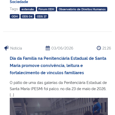
Sociedade
Tags:
extensão
Fórum ODH
Observatório de Direitos Humanos
Secretaria-Geral
ODH
ODS 04
ODS 17
Secretaria de Governo
Gabinete de Segurança Institucional
Notícia
03/06/2026
21:26
Advocacia-Geral da União
Dia da Família na Penitenciária Estadual de Santa
Maria promove convivência, leitura e
Banco Central do Brasil
fortalecimento de vínculos familiares
Planalto
O pátio de uma das galerias da Penitenciária Estadual de
Santa Maria (PESM) foi palco, no dia 23 de maio de 2026,
[...]