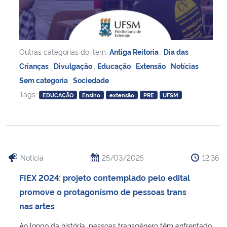
Outras categorias do item:
Antiga Reitoria
,
Dia das
Crianças
,
Divulgação
,
Educação
,
Extensão
,
Notícias
,
Sem categoria
,
Sociedade
Tags:
EDUCAÇÃO
Ensino
extensão
PRE
UFSM
Notícia
25/03/2025
12:36
FIEX 2024: projeto contemplado pelo edital
promove o protagonismo de pessoas trans
nas artes
Ao longo da história, pessoas transgênero têm enfrentado