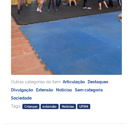
Outras categorias do item:
Articulação
,
Destaques
,
Divulgação
,
Extensão
,
Notícias
,
Sem categoria
,
Sociedade
Tags:
Crianças
extensão
Notícias
UFSM