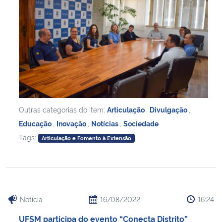
Outras categorias do item:
Articulação
,
Divulgação
,
Educação
,
Inovação
,
Notícias
,
Sociedade
Tags:
Articulação e Fomento à Extensão
Notícia
16/08/2022
16:24
UFSM participa do evento “Conecta Distrito”