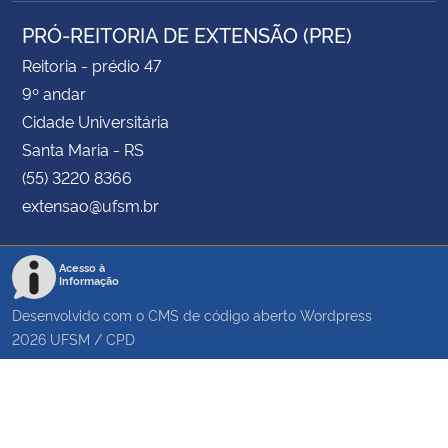
PRÓ-REITORIA DE EXTENSÃO (PRE)
Reitoria - prédio 47
9º andar
Cidade Universitária
Santa Maria - RS
(55) 3220 8366
extensao@ufsm.br
Acesso à
Informação
Desenvolvido com o CMS de código aberto
Wordpress
2026
UFSM
/
CPD