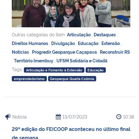
Outras categorias do item:
Articulação
,
Destaques
,
Direitos Humanos
,
Divulgação
,
Educação
,
Extensão
,
Notícias
,
Progredir Geoparque Caçapava
,
Reconstruir RS
,
Território Imembuy
,
UFSM Solidária e Cidadã
Tags:
Articulação e Fomento à Extensão
Educação
emprendedorismo
Geoparque Quarta Colônia
Notícia
13/07/2023
10:38
29ª edição do FEICOOP aconteceu no último final
de semana