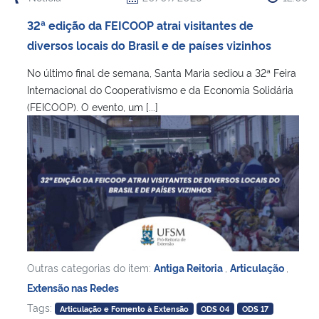
Ministério da Cidadania
32ª edição da FEICOOP atrai visitantes de
diversos locais do Brasil e de países vizinhos
Ministério da Saúde
No último final de semana, Santa Maria sediou a 32ª Feira
Ministério de Minas e Energia
Internacional do Cooperativismo e da Economia Solidária
(FEICOOP). O evento, um [...]
Ministério da Ciência, Tecnologia, Inovações e Comunicações
Ministério do Meio Ambiente
Ministério do Turismo
Ministério do Desenvolvimento Regional
Outras categorias do item:
Antiga Reitoria
,
Articulação
,
Controladoria-Geral da União
Extensão nas Redes
Tags:
Articulação e Fomento à Extensão
ODS 04
ODS 17
Ministério da Mulher, da Família e dos Direitos Humanos