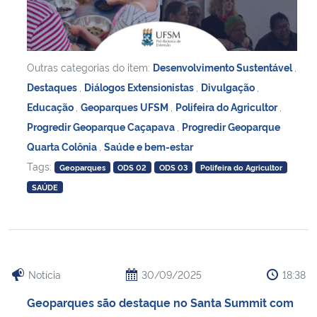
Outras categorias do item:
Desenvolvimento Sustentável
,
Destaques
,
Diálogos Extensionistas
,
Divulgação
,
Educação
,
Geoparques UFSM
,
Polifeira do Agricultor
,
Progredir Geoparque Caçapava
,
Progredir Geoparque
Quarta Colônia
,
Saúde e bem-estar
Tags:
Geoparques
ODS 02
ODS 03
Polifeira do Agricultor
SAÚDE
Notícia
30/09/2025
18:38
Geoparques são destaque no Santa Summit com