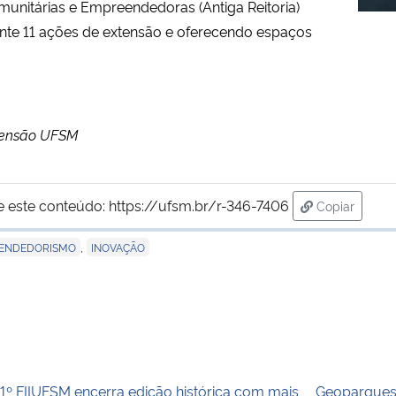
nitárias e Empreendedoras (Antiga Reitoria)
ente 11 ações de extensão e oferecendo espaços
Extensão UFSM
e este conteúdo:
https://ufsm.br/r-346-7406
Copiar
para área d
,
ENDEDORISMO
INOVAÇÃO
1º FIIUFSM encerra edição histórica com mais
Geoparques