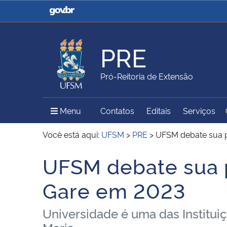
Casa Civil
Ministério da Justiça e
Segurança Pública
PRE
Ministério da Agricultura,
Ministério da Educação
Pró-Reitoria de Extensão
Pecuária e Abastecimento
Menu Principal do Sítio
Menu
Contatos
Editais
Serviços
Ministério do Meio Ambiente
Ministério do Turismo
Você está aqui:
UFSM
>
PRE
>
UFSM debate sua pa
UFSM debate sua pa
Início do conteúdo
Secretaria de Governo
Gabinete de Segurança
Gare em 2023
Institucional
Universidade é uma das Institui