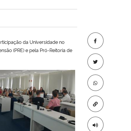
rticipação da Universidade no
nsão (PRE) e pela Pró-Reitoria de
Copiar para áre