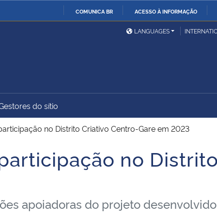
COMUNICA BR
ACESSO À INFORMAÇÃO
Ministério da Defesa
Ministério das Relações
Mini
IR
LANGUAGES
INTERNATI
Exteriores
PARA
O
Ministério da Cidadania
Ministério da Saúde
Mini
CONTEÚDO
Gestores do sítio
Ministério do
Controladoria-Geral da
Mini
Desenvolvimento Regional
União
Famí
rticipação no Distrito Criativo Centro-Gare em 2023
Hum
rticipação no Distrito
Advocacia-Geral da União
Banco Central do Brasil
Plan
ções apoiadoras do projeto desenvolvido 