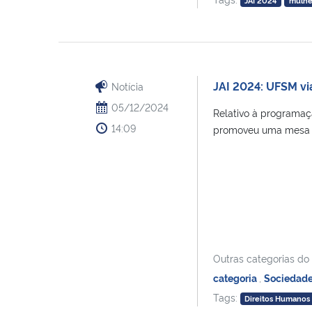
JAI 2024
mulhe
JAI 2024: UFSM vi
Notícia
05/12/2024
Relativo à programaç
14:09
promoveu uma mesa red
Outras categorias do
categoria
,
Sociedad
Tags:
Direitos Humanos