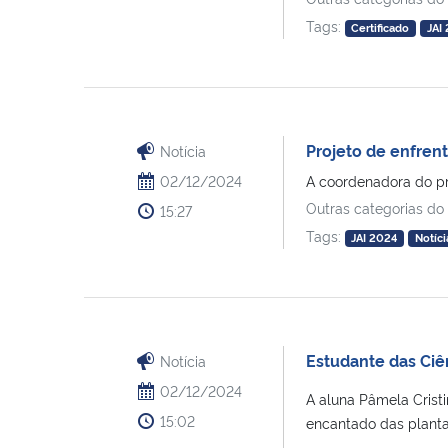
Tags:
Certificado
JAI
Projeto de enfrent
Notícia
02/12/2024
A coordenadora do pro
Outras categorias do
15:27
Tags:
JAI 2024
Notíci
Estudante das Ciên
Notícia
02/12/2024
A aluna Pâmela Crist
15:02
encantado das plantas