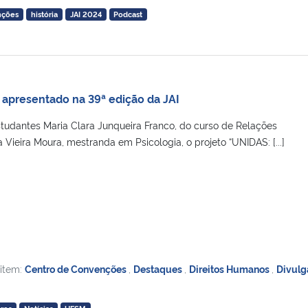
nções
história
JAI 2024
Podcast
 apresentado na 39ª edição da JAI
tudantes Maria Clara Junqueira Franco, do curso de Relações
a Vieira Moura, mestranda em Psicologia, o projeto “UNIDAS: [...]
 item:
Centro de Convenções
,
Destaques
,
Direitos Humanos
,
Divul