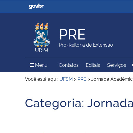
Casa Civil
Ministério da Justiça e
Segurança Pública
PRE
Ministério da Agricultura,
Ministério da Educação
Pró-Reitoria de Extensão
Pecuária e Abastecimento
Menu Principal do Sítio
Menu
Contatos
Editais
Serviços
Ministério do Meio Ambiente
Ministério do Turismo
Você está aqui:
UFSM
>
PRE
>
Jornada Acadêmic
Início do conteúdo
Categoria:
Jornada
Secretaria de Governo
Gabinete de Segurança
Institucional