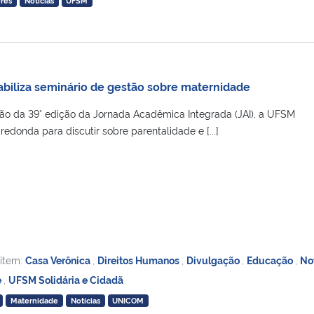
res
Notícias
UFSM
abiliza seminário de gestão sobre maternidade
ão da 39° edição da Jornada Acadêmica Integrada (JAI), a UFSM
onda para discutir sobre parentalidade e [...]
 item:
Casa Verônica
,
Direitos Humanos
,
Divulgação
,
Educação
,
No
e
,
UFSM Solidária e Cidadã
Maternidade
Notícias
UNICOM