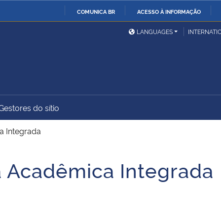
COMUNICA BR
ACESSO À INFORMAÇÃO
Ministério da Defesa
Ministério das Relações
Mini
IR
LANGUAGES
INTERNATI
Exteriores
PARA
O
Ministério da Cidadania
Ministério da Saúde
Mini
CONTEÚDO
Gestores do sítio
Ministério do
Controladoria-Geral da
Mini
Desenvolvimento Regional
União
Famí
a Integrada
Hum
 Acadêmica Integrada
Advocacia-Geral da União
Banco Central do Brasil
Plan