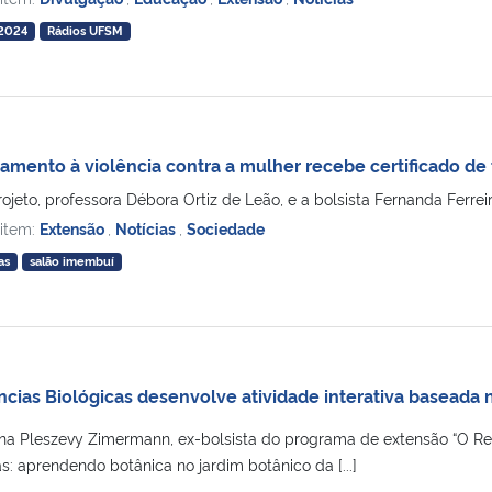
 2024
Rádios UFSM
amento à violência contra a mulher recebe certificado de
jeto, professora Débora Ortiz de Leão, e a bolsista Fernanda Ferreira
 item:
Extensão
,
Notícias
,
Sociedade
as
salão imembuí
cias Biológicas desenvolve atividade interativa baseada n
ina Pleszevy Zimermann, ex-bolsista do programa de extensão “O Re
: aprendendo botânica no jardim botânico da [...]