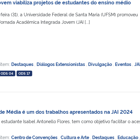
ovem viabiliza projetos de estudantes do ensino médio
-feira (31), a Universidade Federal de Santa Maria (UFSM) promoveu
ornada Acadêmica Integrada Jovem (JAI [...]
 item:
Destaques
,
Diálogos Extensionistas
,
Divulgação
,
Eventos
,
JA
ODS 04
ODS 17
de Média é um dos trabalhos apresentados na JAI 2024
a estudante Isabel Antonello Flores, tem como objetivo facilitar o a
 item:
Centro de Convenções
,
Cultura e Arte
,
Destaques
,
Educação