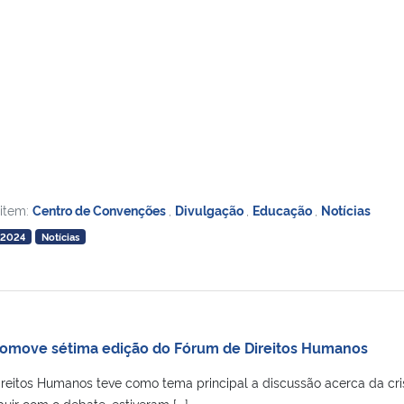
 item:
Centro de Convenções
,
Divulgação
,
Educação
,
Notícias
 2024
Notícias
romove sétima edição do Fórum de Direitos Humanos
reitos Humanos teve como tema principal a discussão acerca da cri
buir com o debate, estiveram [...]