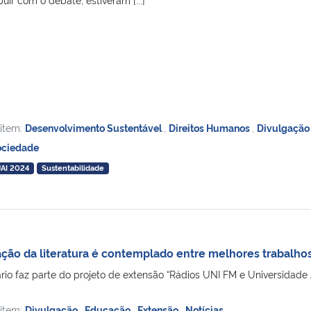
 item:
Desenvolvimento Sustentável
,
Direitos Humanos
,
Divulgaçã
ociedade
JAI 2024
Sustentabilidade
zação da literatura é contemplado entre melhores trabalh
ário faz parte do projeto de extensão “Rádios UNI FM e Universidade
 item:
Divulgação
,
Educação
,
Extensão
,
Notícias