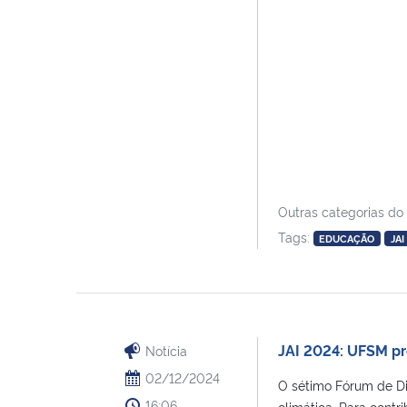
Outras categorias do
Tags:
EDUCAÇÃO
JAI
JAI 2024: UFSM p
Notícia
02/12/2024
O sétimo Fórum de Di
16:06
climática. Para contri