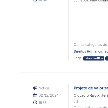
Outras categorias do
Direitos Humanos
,
S
Tags:
crise climática
Projeto de valori
Notícia
02/12/2024
O quadro Raio X liter
[...]
15:38
Outras categorias do