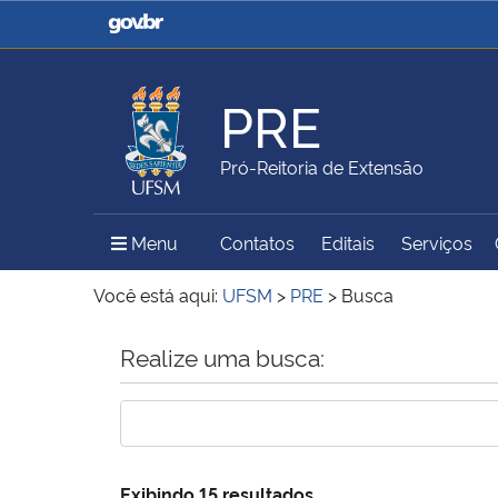
Casa Civil
Ministério da Justiça e
Segurança Pública
PRE
Ministério da Agricultura,
Ministério da Educação
Pró-Reitoria de Extensão
Pecuária e Abastecimento
Menu Principal do Sítio
Menu
Contatos
Editais
Serviços
Ministério do Meio Ambiente
Ministério do Turismo
Você está aqui:
UFSM
>
PRE
>
Busca
Início do conteúdo
Realize uma busca:
Secretaria de Governo
Gabinete de Segurança
Institucional
Exibindo 15 resultados