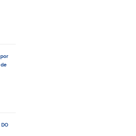
por
 de
 DO