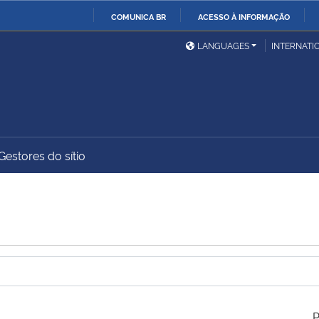
COMUNICA BR
ACESSO À INFORMAÇÃO
Ministério da Defesa
Ministério das Relações
Mini
IR
LANGUAGES
INTERNATI
Exteriores
PARA
O
Ministério da Cidadania
Ministério da Saúde
Mini
CONTEÚDO
Gestores do sítio
Ministério do
Controladoria-Geral da
Mini
Desenvolvimento Regional
União
Famí
Hum
Advocacia-Geral da União
Banco Central do Brasil
Plan
P