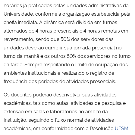
horários já praticados pelas unidades administrativas da
Universidade, conforme a organização estabelecida pela
Secretaria-Geral
chefia imediata. A dinâmica será dividida em turnos
alternados de 4 horas presenciais e 4 horas remotas em
Secretaria de Governo
revezamento, sendo que 50% dos servidores das
Gabinete de Segurança Institucional
unidades deverão cumprir sua jornada presencial no
turno da manhã e os outros 50% dos servidores no turno
Advocacia-Geral da União
da tarde. Sempre respeitando o limite de ocupação dos
ambientes institucionais e realizando o registro de
Banco Central do Brasil
frequência dos períodos de atividades presenciais.
Os docentes poderão desenvolver suas atividades
Planalto
acadêmicas, tais como aulas, atividades de pesquisa e
extensão em salas e laboratórios no âmbito da
Instituição, seguindo o fluxo normal de atividades
acadêmicas, em conformidade com a Resolução
UFSM