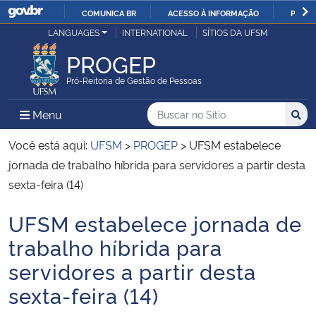
COMUNICA BR
ACESSO À INFORMAÇÃO
PARTI
Casa Civil
LANGUAGES
INTERNATIONAL
SÍTIOS DA UFSM
IR
PARA
PROGEP
Ministério da Justiça e Segurança Pública
O
Pró-Reitoria de Gestão de Pessoas
CONTEÚDO
Ministério da Defesa
Buscar no no Sítio
Busca
Busca:
Menu Principal do Sítio
Menu
Busc
Ministério das Relações Exteriores
Você está aqui:
UFSM
>
PROGEP
>
UFSM estabelece
jornada de trabalho híbrida para servidores a partir desta
Ministério da Economia
sexta-feira (14)
UFSM estabelece jornada de
Ministério da Infraestrutura
Início do conteúdo
trabalho híbrida para
Ministério da Agricultura, Pecuária e Abastecimento
servidores a partir desta
sexta-feira (14)
Ministério da Educação