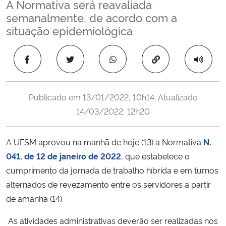
A Normativa será reavaliada
Ministério da Cidadania
semanalmente, de acordo com a
situação epidemiológica
Ministério da Saúde
Copiar para área 
Ministério de Minas e Energia
Ministério da Ciência, Tecnologia, Inovações e Comunicações
Publicado em
13/01/2022, 10h14
. Atualizado
14/03/2022, 12h20
Ministério do Meio Ambiente
A UFSM aprovou na manhã de hoje (13) a Normativa
N.
Ministério do Turismo
041, de 12 de janeiro de 2022
,
que estabelece o
cumprimento da jornada de trabalho híbrida e em turnos
Ministério do Desenvolvimento Regional
alternados de revezamento entre os servidores a partir
Controladoria-Geral da União
de amanhã (14).
As atividades administrativas deverão ser realizadas nos
Ministério da Mulher, da Família e dos Direitos Humanos