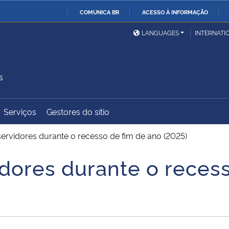
COMUNICA BR
ACESSO À INFORMAÇÃO
Ministério da Defesa
Ministério das Relações
Mini
IR
LANGUAGES
INTERNATI
Exteriores
PARA
O
Ministério da Cidadania
Ministério da Saúde
Mini
CONTEÚDO
s
Serviços
Gestores do sítio
Ministério do
Controladoria-Geral da
Mini
Desenvolvimento Regional
União
Famí
ervidores durante o recesso de fim de ano (2025)
Hum
dores durante o recess
Advocacia-Geral da União
Banco Central do Brasil
Plan