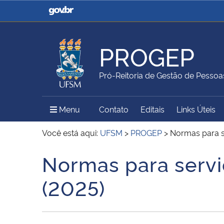
Casa Civil
Ministério da Justiça e
Segurança Pública
PROGEP
Ministério da Agricultura,
Ministério da Educação
Pró-Reitoria de Gestão de Pessoa
Pecuária e Abastecimento
Menu Principal do Sítio
Menu
Contato
Editais
Links Úteis
Ministério do Meio Ambiente
Ministério do Turismo
Você está aqui:
UFSM
>
PROGEP
>
Normas para s
Normas para servi
Início do conteúdo
Secretaria de Governo
Gabinete de Segurança
(2025)
Institucional