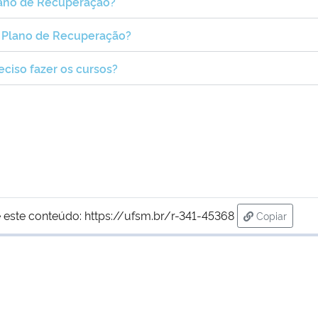
lano de Recuperação?
o Plano de Recuperação?
ciso fazer os cursos?
 este conteúdo:
https://ufsm.br/r-341-45368
Copiar
para área d