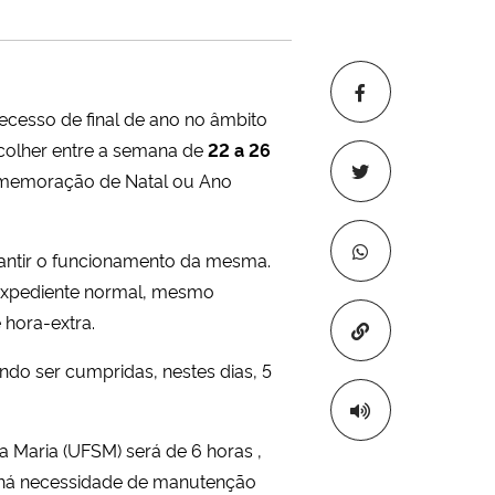
ecesso de final de ano no âmbito
scolher entre a semana de
22 a 26
memoração de Natal ou Ano
rantir o funcionamento da mesma.
 expediente normal, mesmo
hora-extra.
Copiar para áre
ndo ser cumpridas, nestes dias, 5
a Maria (UFSM) será de 6 horas ,
e há necessidade de manutenção