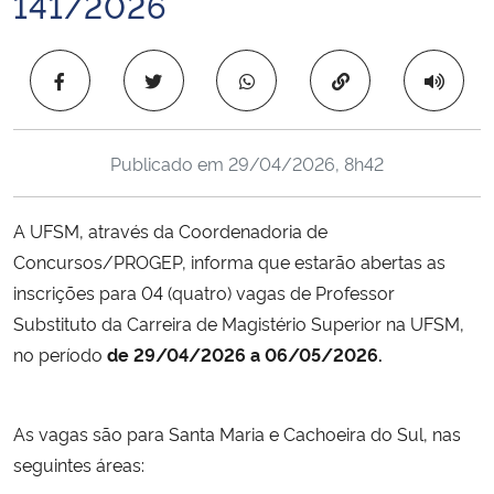
141/2026
Ministério da Cidadania
Copiar para área 
Ministério da Saúde
Ministério de Minas e Energia
Publicado em
29/04/2026, 8h42
Ministério da Ciência, Tecnologia, Inovações e Comunicações
A UFSM, através da Coordenadoria de
Ministério do Meio Ambiente
Concursos/PROGEP, informa que estarão abertas as
inscrições para 04 (quatro) vagas de Professor
Ministério do Turismo
Substituto da Carreira de Magistério Superior na UFSM,
no período
de 29/04/2026 a 06/05/2026.
Ministério do Desenvolvimento Regional
Controladoria-Geral da União
As vagas são para Santa Maria e Cachoeira do Sul, nas
seguintes áreas:
Ministério da Mulher, da Família e dos Direitos Humanos