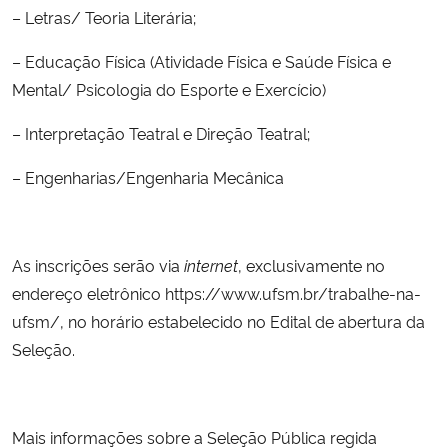
– Letras/ Teoria Literária;
Secretaria-Geral
– Educação Física (Atividade Física e Saúde Física e
Mental/ Psicologia do Esporte e Exercício)
Secretaria de Governo
– Interpretação Teatral e Direção Teatral;
Gabinete de Segurança Institucional
– Engenharias/Engenharia Mecânica
Advocacia-Geral da União
Banco Central do Brasil
As inscrições serão via
internet
, exclusivamente no
endereço eletrônico https://www.ufsm.br/trabalhe-na-
Planalto
ufsm/, no horário estabelecido no Edital de abertura da
Seleção.
Mais informações sobre a Seleção Pública regida