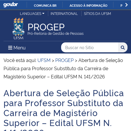
COMUNICA BR
ACESSO À INFORMAÇÃO
PARTI
Casa Civil
LANGUAGES
INTERNATIONAL
SÍTIOS DA UFSM
IR
PARA
PROGEP
Ministério da Justiça e Segurança Pública
O
Pró-Reitoria de Gestão de Pessoas
CONTEÚDO
Ministério da Defesa
Buscar no no Sítio
Busca
Busca:
Menu Principal do Sítio
Menu
Busc
Ministério das Relações Exteriores
Você está aqui:
UFSM
>
PROGEP
>
Abertura de Seleção
Pública para Professor Substituto da Carreira de
Ministério da Economia
Magistério Superior – Edital UFSM N. 141/2026
Abertura de Seleção Pública
Ministério da Infraestrutura
Início do conteúdo
para Professor Substituto da
Ministério da Agricultura, Pecuária e Abastecimento
Carreira de Magistério
Superior – Edital UFSM N.
Ministério da Educação