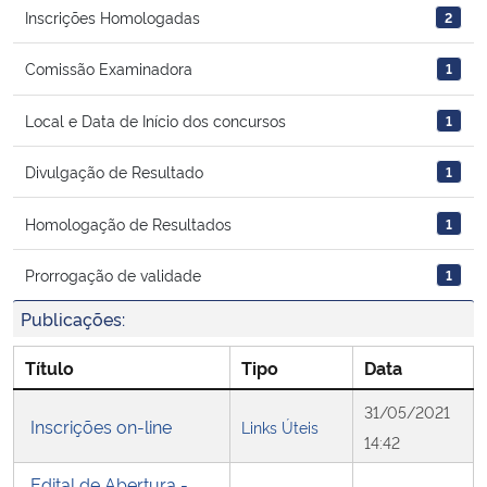
Inscrições Homologadas
2
Secretaria-Geral
Comissão Examinadora
1
Secretaria de Governo
Local e Data de Início dos concursos
1
Gabinete de Segurança Institucional
Divulgação de Resultado
1
Homologação de Resultados
Advocacia-Geral da União
1
Prorrogação de validade
1
Banco Central do Brasil
Publicações:
Planalto
Título
Tipo
Data
31/05/2021
Inscrições on-line
Links Úteis
14:42
Edital de Abertura -