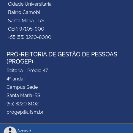
União (GRU);
Cidade Universitária
Bairro Camobi
– Pagar a inscrição, via GRU, no Banco do Brasil,
até
Santa Maria - RS
o dia 02/07/2021
, no valor de:
CEP: 97105-900
+55 (55) 3220-8000
–
Adjunto A, Nível 1 (Dedicação Exclusiva): R$
240,00 (duzentos e quarenta reais).
PRÓ-REITORIA DE GESTÃO DE PESSOAS
(PROGEP)
Reitoria - Prédio 47
Isenção do pagamento da inscrição
4º andar
– A isenção do pagamento da inscrição deverá ser
Campus Sede
solicitada até o dia
07/06/2021
mediante
Santa Maria-RS
requerimento do candidato; indicando no
(55) 3220 8102
requerimento o Número de Identificação Social –
progep@ufsm.br
NIS, atribuído pelo CadÚnico;
– O candidato que preencher, no requerimento de
Acesso à