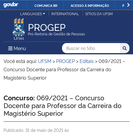
COMUNICA BR
ACESSO À INFORMAÇÃO
PARTI
Casa Civil
LANGUAGES
INTERNATIONAL
SÍTIOS DA UFSM
IR
PARA
PROGEP
Ministério da Justiça e Segurança Pública
O
Pró-Reitoria de Gestão de Pessoas
CONTEÚDO
Ministério da Defesa
Buscar no no Sítio
Busca
Busca:
Menu Principal do Sítio
Menu
Busc
Ministério das Relações Exteriores
Você está aqui:
UFSM
>
PROGEP
>
Editais
>
069/2021 –
Concurso Docente para Professor da Carreira do
Ministério da Economia
Magistério Superior
Ministério da Infraestrutura
Início do conteúdo
Concurso:
069/2021 – Concurso
Docente para Professor da Carreira do
Ministério da Agricultura, Pecuária e Abastecimento
Magistério Superior
Ministério da Educação
Publicado:
31 de maio de 2021 às