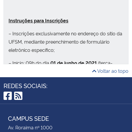
Instruções para Inscrições
– Inscrições exclusivamente no endereço do sítio da
UFSM, mediante preenchimento de formulário
eletrônico específico;
– Início: 09h do dia
01 de junho de 2021
(terça-
Voltar ao topo
feira);
– Término: 23h59min do dia
01 de julho de 2021
REDES SOCIAIS:
(quinta-feira);
Facebook
RSS
– Preencher corretamente e enviar o formulário
eletrônico de inscrição;
CAMPUS SEDE
– Preencher e imprimir a Guia de Recolhimento da
Av. Roraima nº 1000