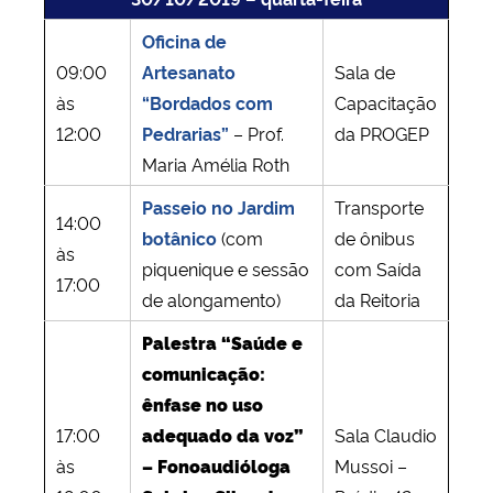
Oficina de
09:00
Artesanato
Sala de
às
“Bordados com
Capacitação
12:00
Pedrarias”
– Prof.
da PROGEP
Maria Amélia Roth
Passeio no Jardim
Transporte
14:00
botânico
(com
de ônibus
às
piquenique e sessão
com Saída
17:00
de alongamento)
da Reitoria
Palestra “Saúde e
comunicação:
ênfase no uso
17:00
adequado da voz”
Sala Claudio
às
– Fonoaudióloga
Mussoi –