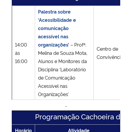
Palestra sobre
‘Acessibilidade e
comunicação
acessível nas
14:00
organizações’
– Profª.
Centro de
às
Melina de Souza Mota,
Convivência
16:00
Alunos e Monitores da
Disciplina ‘Laboratório
de Comunicação
Acessível nas
Organizações’
.
Programação Cachoeira do S
Horário
Atividade