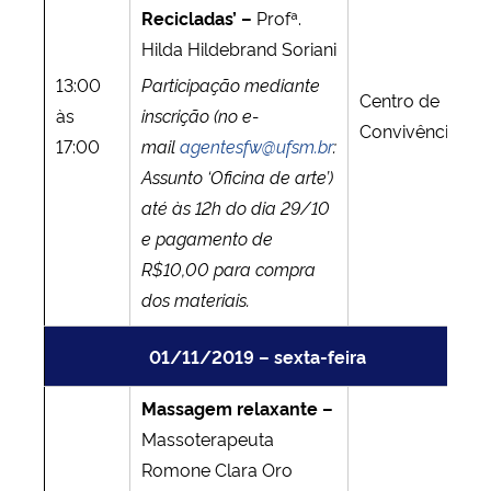
Recicladas’ –
Profª.
Hilda Hildebrand Soriani
13:00
Participação mediante
Centro de
às
inscrição (no e-
Convivência
17:00
mail
agentesfw@ufsm.br
:
Assunto ‘Oficina de arte’)
até às 12h do dia 29/10
e pagamento de
R$10,00 para compra
dos materiais.
01/11/2019 – sexta-feira
Massagem relaxante –
Massoterapeuta
Romone Clara Oro