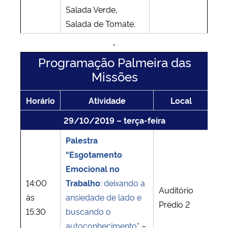
Salada Verde,
Salada de Tomate.
.
Programação Palmeira das
Missões
Horário
Atividade
Local
29/10/2019 – terça-feira
Palestra
“Esgotamento
Emocional no
14:00
Trabalho
: deixando a
Auditório
às
ansiedade de lado e
Prédio 2
15:30
buscando o
autoconhecimento”
–