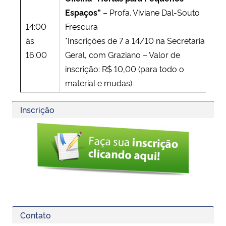
Espaços”
– Profa. Viviane Dal-Souto
Ca
14:00
Frescura
Ad
às
*Inscrições de 7 a 14/10 na Secretaria
– 
16:00
Geral, com Graziano – Valor de
Ca
inscrição: R$ 10,00 (para todo o
Su
material e mudas)
Inscrição
Contato