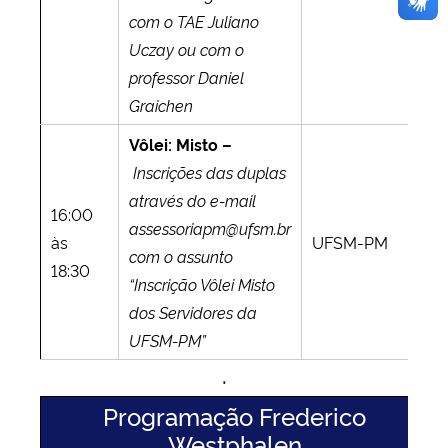
com o TAE Juliano
Uczay ou com o
professor Daniel
Graichen
Vôlei: Misto –
Inscrições das duplas
através do e-mail
16:00
assessoriapm@ufsm.br
às
UFSM-PM
com o assunto
18:30
“Inscrição Vôlei Misto
dos Servidores da
UFSM-PM”
.
Programação Frederico
Westphalen