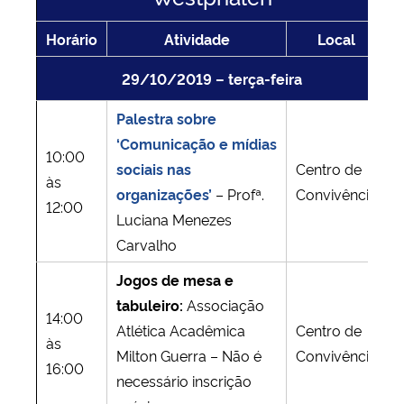
Horário
Atividade
Local
29/10/2019 – terça-feira
Palestra sobre
‘Comunicação e mídias
10:00
sociais nas
Centro de
às
organizações’
– Profª.
Convivência
12:00
Luciana Menezes
Carvalho
Jogos de mesa e
tabuleiro:
Associação
14:00
Atlética Acadêmica
Centro de
às
Milton Guerra – Não é
Convivência
16:00
necessário inscrição