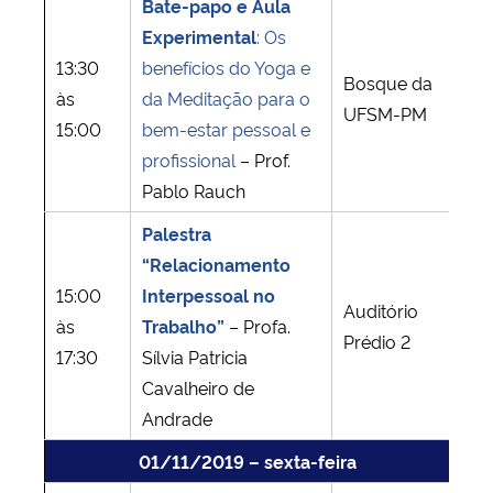
Bate-papo e Aula
Experimental
: Os
13:30
benefícios do Yoga e
Bosque da
às
da Meditação para o
UFSM-PM
15:00
bem-estar pessoal e
profissional
– Prof.
Pablo Rauch
Palestra
“Relacionamento
15:00
Interpessoal no
Auditório
às
Trabalho”
– Profa.
Prédio 2
17:30
Sílvia Patricia
Cavalheiro de
Andrade
01/11/2019 – sexta-feira