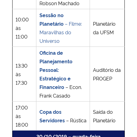
Robson Machado
Sessão no
10:00
Planetário
– Filme:
Planetário
às
Maravilhas do
da UFSM
11:00
Universo
Oficina de
Planejamento
13:30
Pessoal:
Auditório da
às
Estratégico e
PROGEP
17:30
Financeiro
– Econ.
Frank Casado
17:00
Copa dos
Saída do
às
Servidores
– Rústica
Planetário
18:00
30/10/2019 – quarta-feira