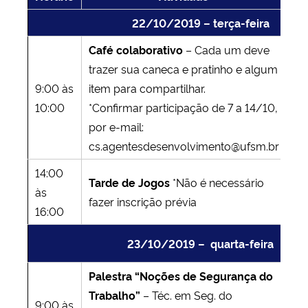
22/10/2019 – terça-feira
Café colaborativo
– Cada um deve
trazer sua caneca e pratinho e algum
9:00 às
item para compartilhar.
Pr
10:00
*Confirmar participação de 7 a 14/10,
Mi
por e-mail:
cs.agentesdesenvolvimento@ufsm.br
14:00
Pr
Tarde de Jogos
*Não é necessário
às
Mi
fazer inscrição prévia
16:00
42
23/10/2019 – quarta-feira
Palestra “Noções de Segurança do
Trabalho”
– Téc. em Seg. do
Pr
9:00 às