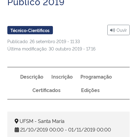
Público 2019
Ministério da Cidadania
Ministério da Saúde
Ouvir
Técnico-Científicos
Ministério de Minas e Energia
Publicado: 26 setembro 2019 - 11:33
Última modificação: 30 outubro 2019 - 17:16
Ministério da Ciência, Tecnologia, Inovações e Comunicações
Ministério do Meio Ambiente
Descrição
Inscrição
Programação
Ministério do Turismo
Certificados
Edições
Ministério do Desenvolvimento Regional
Controladoria-Geral da União
UFSM - Santa Maria
21/10/2019 00:00 - 01/11/2019 00:00
Ministério da Mulher, da Família e dos Direitos Humanos