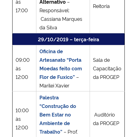
às
Alternativo
–
Reitoria
17:00
Responsável:
Cassiana Marques
da Silva
29/10/2019 – terça-feira
Oficina de
09:00
Artesanato “Porta
Sala de
às
Moedas feito com
Capacitação
12:00
Flor de Fuxico”
–
da PROGEP
Marilei Xavier
Palestra
“Construção do
10:00
Bem Estar no
Auditório
às
Ambiente de
da PROGEP
12:00
Trabalho”
– Prof.