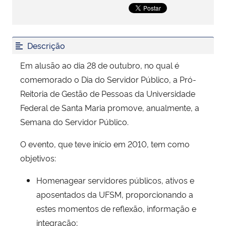
Secretaria-Geral
Descrição
Secretaria de Governo
Em alusão ao dia 28 de outubro, no qual é
Gabinete de Segurança Institucional
comemorado o Dia do Servidor Público, a Pró-
Reitoria de Gestão de Pessoas da Universidade
Advocacia-Geral da União
Federal de Santa Maria promove, anualmente, a
Semana do Servidor Público.
Banco Central do Brasil
O evento, que teve início em 2010, tem como
Planalto
objetivos:
Homenagear servidores públicos, ativos e
aposentados da UFSM, proporcionando a
estes momentos de reflexão, informação e
integração;