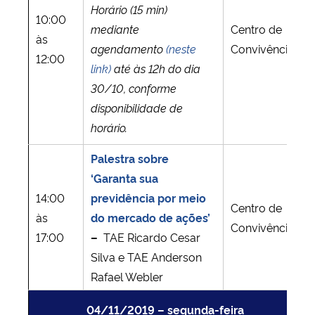
Horário (15 min)
10:00
mediante
Centro de
às
agendamento
(neste
Convivência
12:00
link)
até às 12h do dia
30/10, conforme
disponibilidade de
horário.
Palestra sobre
‘Garanta sua
14:00
previdência por meio
Centro de
às
do mercado de ações’
Convivência
17:00
–
TAE Ricardo Cesar
Silva e TAE Anderson
Rafael Webler
04/11/2019 – segunda-feira