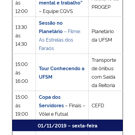
às
mental e trabalho”
PROGEP
12:00
– Equipe CQVS
Sessão no
13:30
Planetário
– Filme:
Planetário
às
As Estrelas dos
da UFSM
14:30
Faraós
Transporte
15:00
Tour Conhecendo a
de ônibus
às
UFSM
com Saída
16:00
da Reitoria
15:00
Copa dos
às
Servidores
– Finais –
CEFD
19:00
Vôlei e Futsal
01/11/2019 – sexta-feira