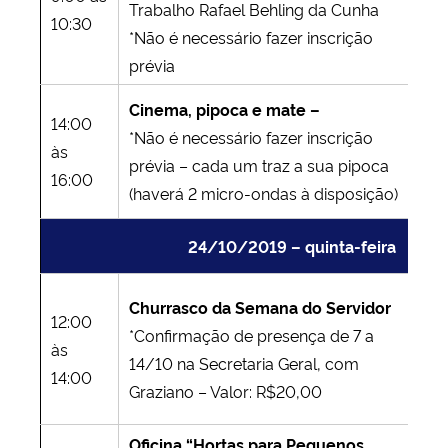
Trabalho Rafael Behling da Cunha
Mi
10:30
*Não é necessário fazer inscrição
42
prévia
Cinema, pipoca e mate –
14:00
Pr
*Não é necessário fazer inscrição
às
Mi
prévia – cada um traz a sua pipoca
16:00
42
(haverá 2 micro-ondas à disposição)
24/10/2019 – quinta-feira
Ca
Churrasco da Semana do Servidor
12:00
Ad
*Confirmação de presença de 7 a
às
– 
14/10 na Secretaria Geral, com
14:00
Ca
Graziano – Valor: R$20,00
Su
Oficina “Hortas para Pequenos