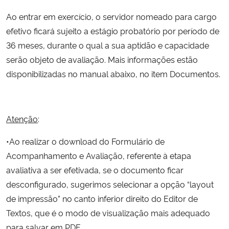
Ministério da Cidadania
Ao entrar em exercício, o servidor nomeado para cargo
efetivo ficará sujeito a estágio probatório por período de
Ministério da Saúde
36 meses, durante o qual a sua aptidão e capacidade
serão objeto de avaliação. Mais informações estão
Ministério de Minas e Energia
disponibilizadas no manual abaixo, no item Documentos.
Ministério da Ciência, Tecnologia, Inovações e Comunicações
Ministério do Meio Ambiente
Atenção
:
•Ao realizar o download do Formulário de
Ministério do Turismo
Acompanhamento e Avaliação, referente à etapa
avaliativa a ser efetivada, se o documento ficar
Ministério do Desenvolvimento Regional
desconfigurado, sugerimos selecionar a opção “layout
de impressão” no canto inferior direito do Editor de
Controladoria-Geral da União
Textos, que é o modo de visualização mais adequado
Ministério da Mulher, da Família e dos Direitos Humanos
para salvar em PDF.