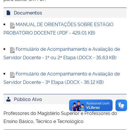
Documentos
Secretaria-Geral
MANUAL DE ORIENTAÇÕES SOBRE ESTÁGIO
Secretaria de Governo
PROBATÓRIO DOCENTE (.PDF - 429,01 KB)
Gabinete de Segurança Institucional
Formulário de Acompanhamento e Avaliação de
Servidor Docente - 1ª ou 2ª Etapa (.DOCX - 35,63 KB)
Advocacia-Geral da União
Formulário de Acompanhamento e Avaliação de
Banco Central do Brasil
Servidor Docente - 3ª Etapa (.DOCX - 36,12 KB)
Planalto
Público Alvo
Professores do Magistério Superior e Professores do
Ensino Básico, Técnico e Tecnológico