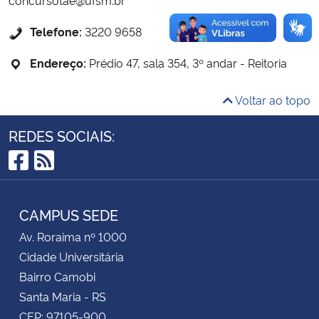
Telefone:
3220 9658
Secretaria-Geral
Endereço:
Prédio 47, sala 354, 3º andar - Reitoria
Secretaria de Governo
Voltar ao topo
Gabinete de Segurança Institucional
REDES SOCIAIS:
Advocacia-Geral da União
Facebook
RSS
Banco Central do Brasil
CAMPUS SEDE
Planalto
Av. Roraima nº 1000
Cidade Universitária
Bairro Camobi
Santa Maria - RS
CEP: 97105-900