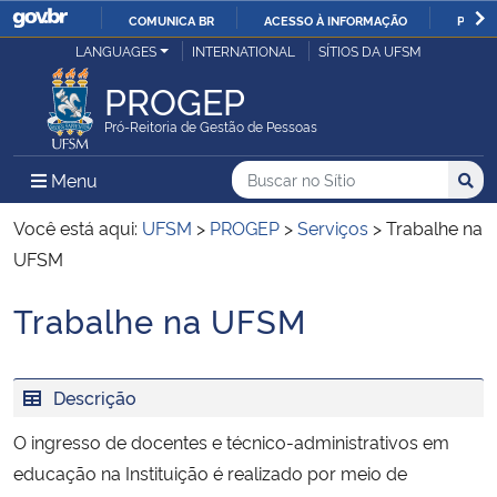
COMUNICA BR
ACESSO À INFORMAÇÃO
PARTI
Casa Civil
LANGUAGES
INTERNATIONAL
SÍTIOS DA UFSM
IR
PARA
PROGEP
Ministério da Justiça e Segurança Pública
O
Pró-Reitoria de Gestão de Pessoas
CONTEÚDO
Ministério da Defesa
Buscar no no Sítio
Busca
Busca:
Menu Principal do Sítio
Menu
Busc
Ministério das Relações Exteriores
Você está aqui:
UFSM
>
PROGEP
>
Serviços
>
Trabalhe na
UFSM
Ministério da Economia
Trabalhe na UFSM
Início do conteúdo
Ministério da Infraestrutura
Descrição
Ministério da Agricultura, Pecuária e Abastecimento
O ingresso de docentes e técnico-administrativos em
Ministério da Educação
educação na Instituição é realizado por meio de